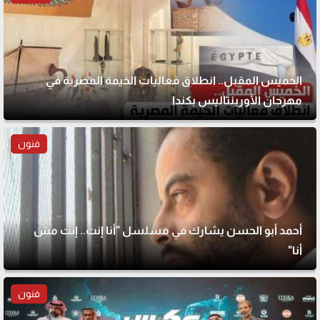
الخميس المقبل.. انطلاق فعاليات الخيمة المصرية في
مهرجان الأورينتاليس بكندا
فنون
أحمد أبو الحسن يشارك في مسلسل "أنا إنت.. إنت مش
أنا"
فنون