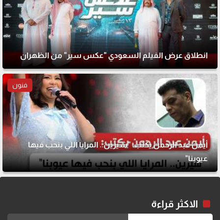
انطلاق عرض الفيلم السعودي "عكس سير" من الظهران
فنون
أيمن عبد الرحمن يكتب: "شيرين.. المرايا اللي بنحب فيها
عيوبنا"
الاكثر قراءة