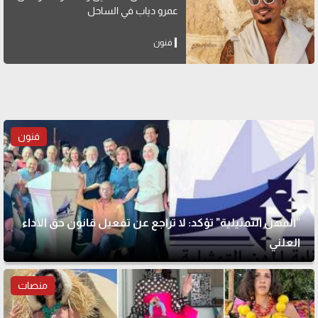
عمرو دياب في الساحل
فنون
فنون
"المهن التمثيلية" تؤكد: لا تراجع عن تفعيل قانون حق الأداء
العلني
منصات