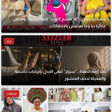
ياسمين يسري: "يلا نفسح اللوك" كلها إيجابية.. والناس
متأثرة بيا وما بهتمش بالانتقادات
ترند
بعد أزمة الصلاة.. "سيزلر" تُنهي الجدل بإجراءات حاسمة
والعميلة تحذف المنشور
منصات