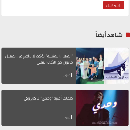
راديو النيل
شاهد أيضاً
"المهن التمثيلية" تؤكد: لا تراجع عن تفعيل
قانون حق الأداء العلني
فنون
كلمات أغنية "وحدي" لــ كايروكي
فنون