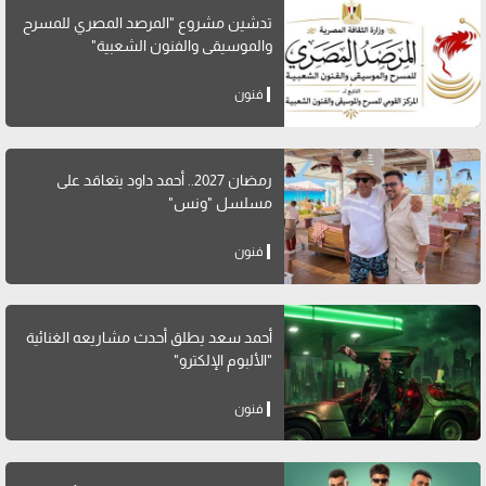
تدشين مشروع "المرصد المصري للمسرح
والموسيقى والفنون الشعبية"
فنون
رمضان 2027.. أحمد داود يتعاقد على
مسلسل "ونس"
فنون
أحمد سعد يطلق أحدث مشاريعه الغنائية
"الألبوم الإلكترو"
فنون