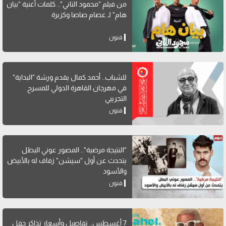
من فيلم "محمود التاني".. كلمات أغنية "بيان
هام" لـ عصام صاصا وكزبرة
فنون
للشباب.. أحمد كمال يقدم ورشة "البداية"
في مهرجان القاهرة الدولي للمسرح
التجريبي
فنون
"النتيجة مرضية".. المصور عوني البطل
يتحدث عن أول "سيشن" زفاف له بالأبيض
والأسود
فنون
7 أغسطس.. تفاصيل وأسعار تذاكر حفل