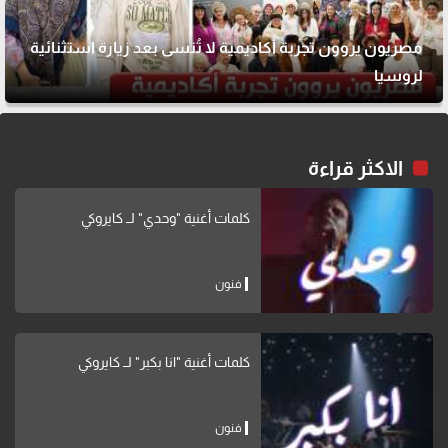
مصريون يروون تجربة أكاديمية لا تُنسى بعد زيارة استثنائية
لروسيا
الاكثر قراءة
كلمات أغنية "وحدي" لــ كايروكي
فنون
كلمات أغنية "انا بكبر" لــ كايروكي
فنون