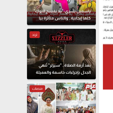
ياسمين يسري: "يلا نفسح اللوك"
كلها إيجابية.. والناس متأثرة بيا
وما بهتمش بالانتقادات
ترند
بعد أزمة الصلاة.. "سيزلر" تُنهي
الجدل بإجراءات حاسمة والعميلة
تحذف المنشور
منصات