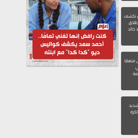
ن تكشف
طلاق
 خالد
ل متهمًا
ٍ
مة
 شديد
لكرة