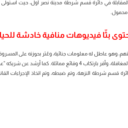
 المقابلة في دائرة قسم شرطة مدينة نصر أول، حيث استولى 
 محمول.
ى بثّا فيديوهات منافية خادشة للحيا
هم، وهو عاطل له معلومات جنائية، وعُثر بحوزته على المسروق
وبمواجهته اعترف بارتكاب الواقعة بأسلوب المغافلة، وأقر بارتكاب 4 وقائع مماثلة. كما أرشد عن شر
ئرة قسم شرطة النزهة، وتم ضبطه، وتم اتخاذ الإجراءات القانو