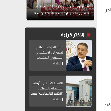
مصريون يروون تجربة أكاديمية لا
خاص
تُنسى بعد زيارة استثنائية لروسيا
الاكثر قراءة
وزارة الدولة للإعلام
تدعو إلى الاستخدام
المسؤول لصفحات
التواصل الاجتماعي
النشرة
للاستعلام عن الأرقام
المسجلة باسمك..
"تنظيم الاتصالات" يعيد
إتاحة خدمة "أرقامي"
النشرة
عبر My NTRA
عرفت