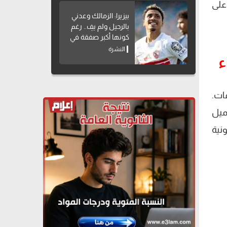
على
بيزيرا: الزمالك وعدني
بالرحيل ولم يفِ.. رغم
كونها أكبر صفقة في
تاريخه
النشرة
ء
ات.
يكه “عميل
نية