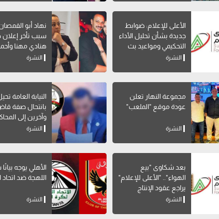
الأعلى للإعلام: ضوابط
نهاد أبو القمصا
جديدة بشأن تحليل الأداء
سبب تأخر إعلان 
التحكيمي ومواعيد بث
هنادي مهنا وأحمد
البرامج الرياضية
صالح
النشرة
النشرة
مجموعة النهار تعلن
النيابة العامة تحي
عودة موقع "الملعب"
بانتحال صفة قاض
وآخرين إلى المحاك
النشرة
النشرة
بعد شكاوى "بيع
الأهلي يوجه بيانًا
الهواء".. "الأعلى للإعلام"
اللهجة ضد اتحاد ا
يراجع عقود الإنتاج
المشترك بالقنوات
النشرة
النشرة
الخاصة لوقف المخالفات