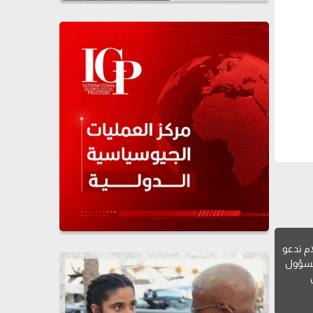
ام تدعو
لمسؤول