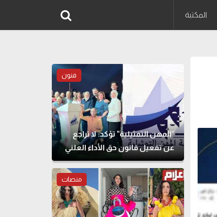
المكتبة
فنون
"المهن التمثيلية" تؤكد: لا تراجع
عن تفعيل قانون حق الأداء العلني
منصات