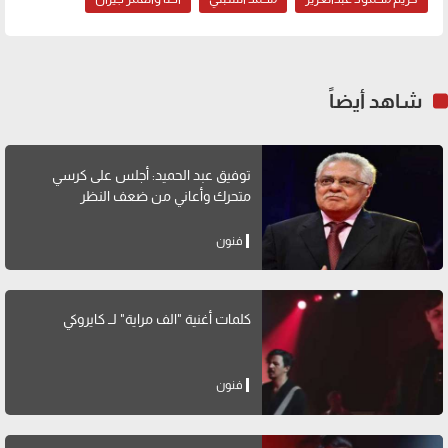
شاهد أيضاً
توفيق عبد الحميد: أجلس على كرسي
متحرك وأعاني من ضعف النظر
فنون
كلمات أغنية "الف مراية" لــ كايروكي
فنون