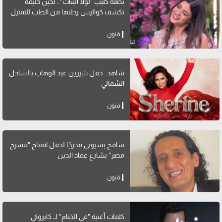
بطلة كليب "لولا البنات".. لجين خليفة
تكشف كواليس رحلتها من الطب للتمثيل
فنون
شاهد.. حفل شيرين عبد الوهاب بالساحل
الشمالي
فنون
سامح بسيوني مخرجًا لحفل افتتاح "مسرح
مصر" بشارع عماد الدين
فنون
كلمات أغنية "في الختام" لــ كايروكي