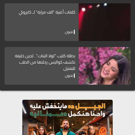
كلمات أغنية "الف مراية" لــ كايروكي
فنون
بطلة كليب "لولا البنات".. لجين خليفة
تكشف كواليس رحلتها من الطب
للتمثيل
فنون