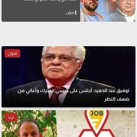
فنون
فنون
توفيق عبد الحميد: أجلس على كرسي متحرك وأعاني من
ضعف النظر
ترند