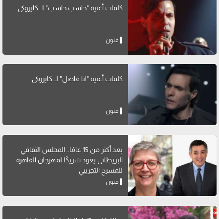
كلمات أغنية "حاسب حاسب" لــ كايروكي
فنون
كلمات أغنية "انا فاضل" لــ كايروكي
فنون
بعد أكثر من 15 عامًا.. المجلس الثقافي
البريطاني يعود شريكًا لمهرجان القاهرة
للمسرح التجريبي
فنون