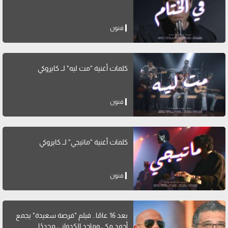
فنون
كلمات أغنية "مت ليه" لــ كايروكي
فنون
كلمات أغنية "ماتيجي" لــ كايروكي
فنون
بعد 16 عامًا.. فيلم "فرصة سعيدة" يجمع
أحمد مكي وماجد الكدواني مجددًا