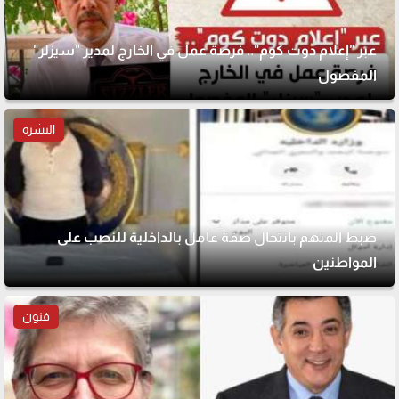
عبر "إعلام دوت كوم".. فرصة عمل في الخارج لمدير "سيزلر"
المفصول
النشرة
ضبط المتهم بانتحال صفة عامل بالداخلية للنصب على
المواطنين
فنون