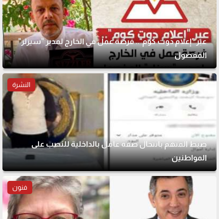
عبر "إعلام دوت كوم".. فرصة عمل في الخارج لمدير "سيزلر"
المفصول
النشرة
ضبط المتهم بانتحال صفة عامل بالداخلية للنصب على
المواطنين
فنون