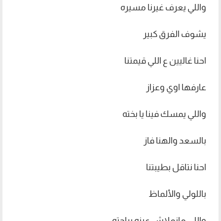
واللي يعرف غيرنا مسيره
يشوف الفرق كبير
احنا غاليين ع اللي قيمتنا
عارفها اوي وعزاز
واللي يمسك فينا يا بخته
بالسعد والهنا فاز
احنا نتاقل بطيبتنا
باللولي والألماظ
واللي مانملاش عينه براحته