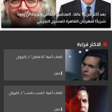
بعد أكثر من 15 عامًا.. المجلس الثقافي البريطاني يعود
شريكًا لمهرجان القاهرة للمسرح التجريبي
الاكثر قراءة
كلمات أغنية "انا فاضل" لــ كايروكي
فنون
كلمات أغنية "حاسب حاسب" لــ كايروكي
فنون