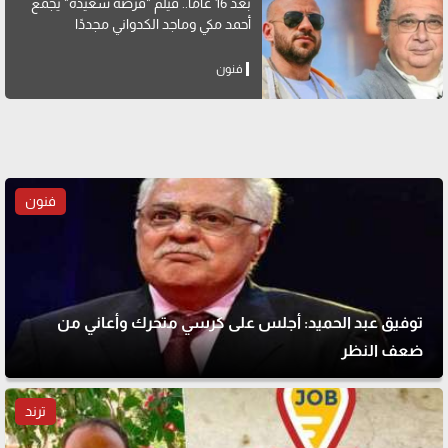
بعد 16 عامًا.. فيلم "فرصة سعيدة" يجمع
أحمد مكي وماجد الكدواني مجددًا
فنون
فنون
توفيق عبد الحميد: أجلس على كرسي متحرك وأعاني من
ضعف النظر
ترند