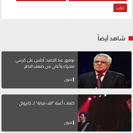
دياب
شاهد أيضاً
توفيق عبد الحميد: أجلس على كرسي
متحرك وأعاني من ضعف النظر
فنون
كلمات أغنية "الف مراية" لــ كايروكي
فنون