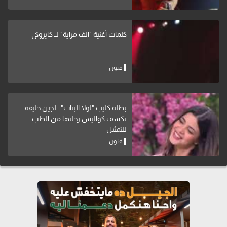
كلمات أغنية "الف مراية" لــ كايروكي
فنون
بطلة كليب "لولا البنات".. لجين خليفة
تكشف كواليس رحلتها من الطب
للتمثيل
فنون