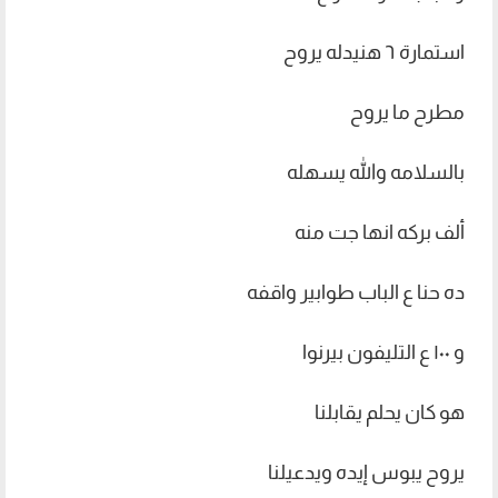
استمارة ٦ هنيدله يروح
مطرح ما يروح
بالسلامه والله يسهله
ألف بركه انها جت منه
ده حنا ع الباب طوابير واقفه
و ۱۰۰ ع التليفون بيرنوا
هو كان يحلم يقابلنا
يروح يبوس إيده ويدعيلنا