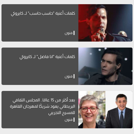
كلمات أغنية "حاسب حاسب" لــ كايروكي
فنون
كلمات أغنية "انا فاضل" لــ كايروكي
فنون
بعد أكثر من 15 عامًا.. المجلس الثقافي
البريطاني يعود شريكًا لمهرجان القاهرة
للمسرح التجريبي
فنون