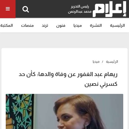
رئيس التحرير
محمد عبدالرحمن
الرئيسية
النشرة
ميديا
فنون
ترند
منصات
المكتبة
الرئيسية
ميديا
ريهام عبد الغفور عن وفاة والدها: كأن حد
كسرني نصين