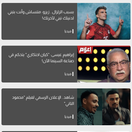
بسبب الزلزال.. زيزو: متنساش وأنت بتبني
لدنيتك تبني لآخرتك!
ميديا
إبراهيم عيسى: "كيان احتكاري" يتحكم في
صناعة السينما الآن!
ميديا
شاهد.. الإعلان الرسمي لفيلم "محمود
التاني"
ميديا