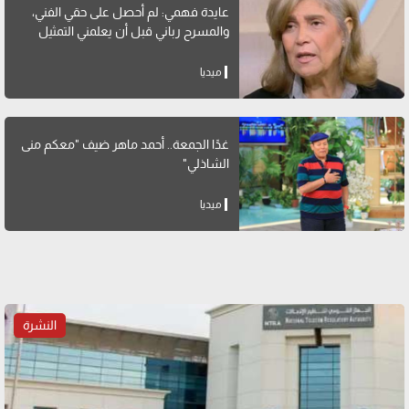
عايدة فهمي: لم أحصل على حقي الفني،
والمسرح رباني قبل أن يعلمني التمثيل
ميديا
غدًا الجمعة.. أحمد ماهر ضيف "معكم منى
الشاذلي"
ميديا
النشرة