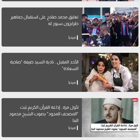
تعليق محمد صلاح على استقبال جماهير
طرابزون سبور له
ميديا
الأحد المقبل.. نادية السيد ضيفة "صاحبة
السعادة"
ميديا
لأول مرة.. إذاعة القرآن الكريم ثبث
"المصحف المجود" بصوت الشيخ محمود
البنا
ميديا