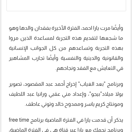
وأيضًا مرت يارا احمد، الفترة الأخيرة بفقدان والدها وهو
ما شجعها لتقديم هذه التجربة لمساعدة الذين مروا
بهذه التجربة وتساعدهم من كل الجوانب الإنسانية
والقانونية والدينية والنفسية وأيضًا تجارب المشاهير
في التعايش مع الفقد ونجاحهم.
وبرنامج "بعد الغياب" إخراج أحمد عبد المقصود، تصوير
بولا ميلاد"بيجو"، وإعداد مني عقبي ورانيا عبد اللطيف
ومونتاج كريم ياسر وممدوح خالد وتوني عاطف.
يذكر أن قدمت يارا في الفترة الماضية برنامج free time
وبرنامج نجمك مع يارا عبر قناة هي في الفترة الماضية،