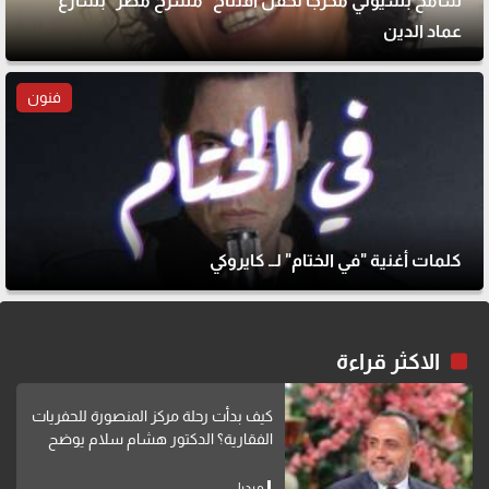
سامح بسيوني مخرجًا لحفل افتتاح "مسرح مصر" بشارع
عماد الدين
فنون
كلمات أغنية "في الختام" لــ كايروكي
الاكثر قراءة
كيف بدأت رحلة مركز المنصورة للحفريات
الفقارية؟ الدكتور هشام سلام يوضح
ميديا