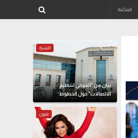
المكتبة
النشرة
بيان من "القومي لتنظيم
الاتصالات" حول الخطوط
المسجلة بأسماء مواطنين دون
علمهم
فنون