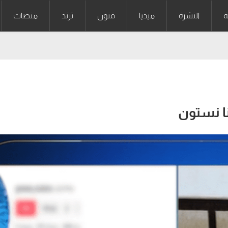
ة
النشرة
ميديا
فنون
ترند
منصات
نا نستون