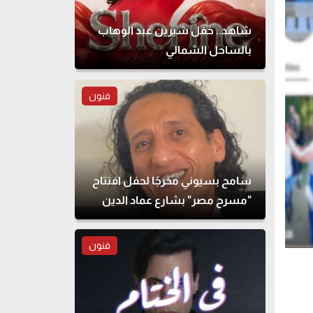
شاهد.. حفل شيرين عبد الوهاب
بالساحل الشمالي
فنون
سامح بسيوني مخرجًا لحفل افتتاح
"مسرح مصر" بشارع عماد الدين
فنون