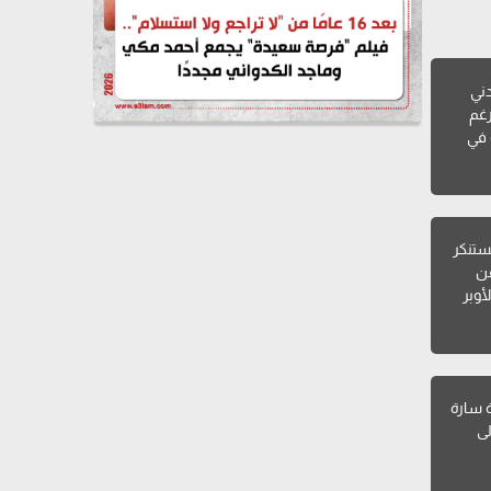
دني
رغم
 في
ستنكر
عن
أوبر
ة سارة
 إلى