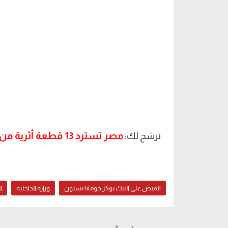
مصر تسترد 13 قطعة أثرية من بريطانيا وألمانيا
نرشح لك:
القبض على التيك توكر جومانا نستون
وزارة الداخلية
ا