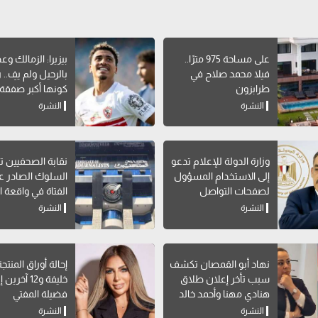
على مساحة 975 مترًا..
بيزيرا: الزمالك وع
فيلا محمد صلاح في
بالرحيل ولم يفِ.. 
طرابزون
كونها أكبر صفقة
تاريخه
النشرة
النشرة
وزارة الدولة للإعلام تدعو
نقابة الصحفيين ت
إلى الاستخدام المسؤول
السلوك الصادر 
لصفحات التواصل
الفتاة في واقعة ال
الاجتماعي
النشرة
النشرة
نهاد أبو القمصان تكشف
إحالة أوراق المنتج
سبب تأخر إعلان طلاق
خليفة و12 آخرين
هنادي مهنا وأحمد خالد
فضيلة المفتي
صالح
النشرة
النشرة