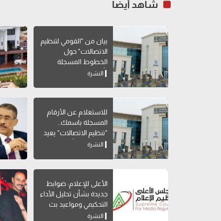
شاهد أيضاً
بيان من "القومي لتنظيم
الاتصالات" حول
الخطوط المسجلة
بأسماء مواطنين دون
النشرة
علمهم
للاستعلام عن الأرقام
المسجلة باسمك..
"تنظيم الاتصالات" يعيد
إتاحة خدمة "أرقامي" عبر
النشرة
My NTRA
الأعلى للإعلام: ضوابط
جديدة بشأن تحليل الأداء
التحكيمي ومواعيد بث
البرامج الرياضية
النشرة