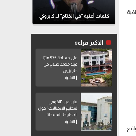
فية
كلمات أغنية "في الختام" لــ كايروكي
الاكثر قراءة
على مساحة 975 مترًا..
فيلا محمد صلاح في
طرابزون
النشرة
بيان من "القومي
لتنظيم الاتصالات" حول
الخطوط المسجلة
بأسماء مواطنين دون
النشرة
علمهم
اقع