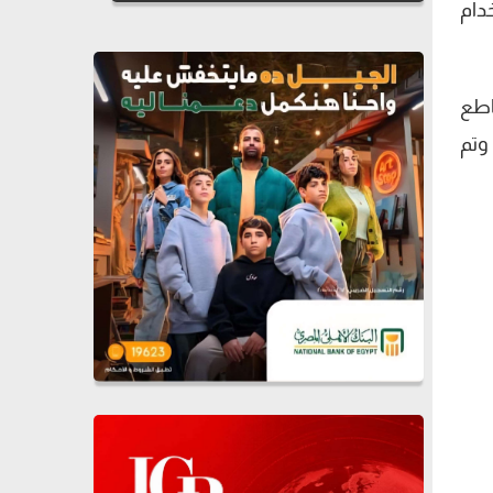
دام
اطع
وتم