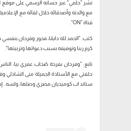
نشر "حلمي" عبر حسابه الرسمي على موقع الت
مع والدته وأصدقائه خلال لقائه مع الإعلامي
قناة "ON".
كتب: "الحمد لله دايمًا، فخور وفرحان بنفسي 
كرم ربنا وتوفيقه بسبب دعواتها وتربيتها".
تابع: "وفرحان بفرحة صُحاب عمري بيا، الن
حلقتي مع الأستاذة الجميلة منى الشاذلي وق
ستاند اب كوميديان مصري وصلها، ولسه.. إحنا ب