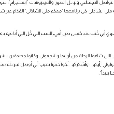
واصل الاجتماعي وتبادل الصور والفيديوهات "إنستجرام"، صورًا
ة منى الشاذلي، في برنامجها "معكم منى الشاذلي" المُذاع عبر ش
قوي أني كُنت عند حُسن ظن أمي، الست اللي كُل اللي أنا فيه ده
اس اللي شافوا الرحلة من أولها وشجعوني وكانوا مصدقين.. شو
ولولي رأيكوا.. وأشكركوا أنكوا كنتوا سبب أني أوصل لمرحلة م
نبدأ⁩".