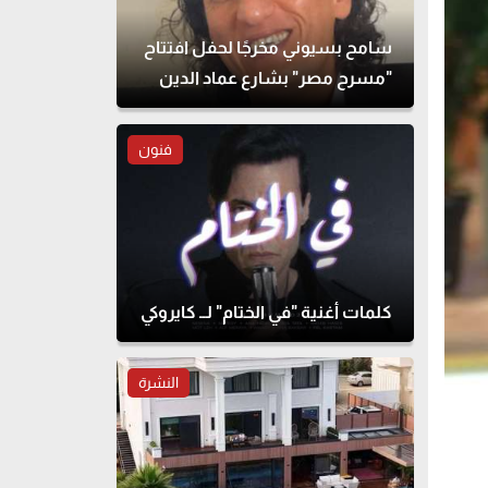
سامح بسيوني مخرجًا لحفل افتتاح
"مسرح مصر" بشارع عماد الدين
فنون
كلمات أغنية "في الختام" لــ كايروكي
النشرة