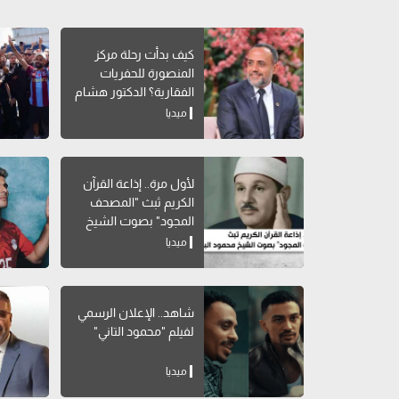
كيف بدأت رحلة مركز
المنصورة للحفريات
الفقارية؟ الدكتور هشام
سلام يوضح
ميديا
لأول مرة.. إذاعة القرآن
الكريم ثبث "المصحف
المجود" بصوت الشيخ
محمود البنا
ميديا
شاهد.. الإعلان الرسمي
لفيلم "محمود التاني"
ميديا