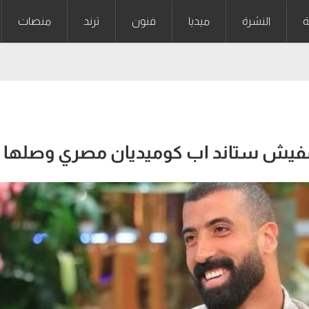
ة
النشرة
ميديا
فنون
ترند
منصات
مفيش ستاند اب كوميديان مصري وصلها