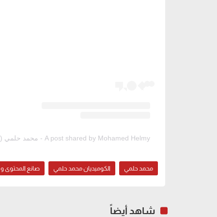
A post shared by Mohamed Helmy - محمد حلمي (@mohhamedhelmy)
محمد حلمي
الكوميديان محمد حلمي
صانع المحتوى وا
شاهد أيضاً