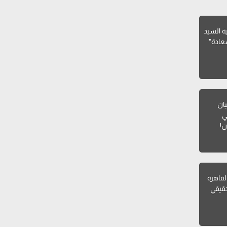
ية السيد
عادة"
يان
ي
ن!
القاهرة
قيقي