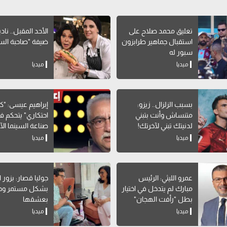
تعليق محمد صلاح على
الأحد المقبل.. ناد
استقبال جماهير طرابزون
ضيفة "صاحبة الس
سبور له
ميديا
ميديا
بسبب الزلزال.. زيزو:
إبراهيم عيسى: "ك
متنساش وأنت بتبني
احتكاري" يتحكم ف
لدنيتك تبني لآخرتك!
صناعة السينما الآ
ميديا
ميديا
عمرو الليثي: الرئيس
جوليا قصار: بزور 
مبارك لم يتدخل في اختيار
بشكل مستمر وح
بطل "رأفت الهجان"
بعشقها
ميديا
ميديا