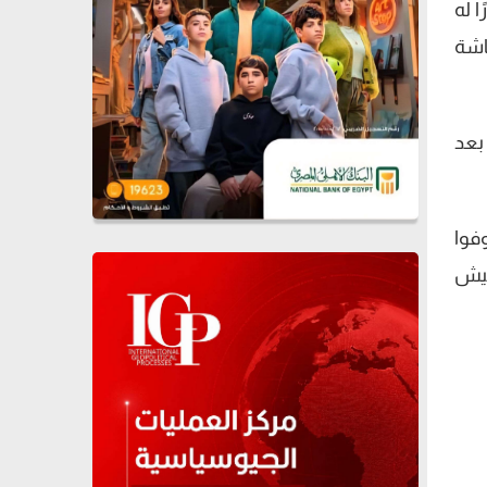
 له
اشة
 بعد
فوا
فيش