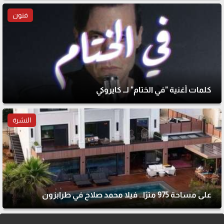
فنون
كلمات أغنية "في الختام" لــ كايروكي
النشرة
على مساحة 975 مترًا.. فيلا محمد صلاح في طرابزون