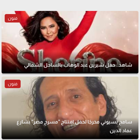
فنون
شاهد.. حفل شيرين عبد الوهاب بالساحل الشمالي
فنون
سامح بسيوني مخرجًا لحفل افتتاح "مسرح مصر" بشارع
عماد الدين