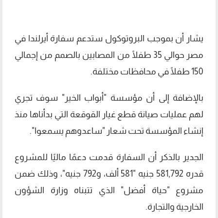
يشار أن بموجب البروتوكول ستدعم سفارة أيرلندا في
مصر حوالي 35 طفلًا من المصابين بالصمم من إجمالي
150 طفلًا في محافظات مختلفة.
بالإضافة إلى أن مؤسسة "أبواب الخير" سوف تجري
لهم عمليات صيانة قطع غيار القوقعة التي بدأناها منذ
إنشاء المؤسسة تحت شعار "ساعدوهم يسمعوا".
الجدير بالذكر أن السفارة قدمت دعمًا ماليًا للمشروع
قدره 581,792 جنيه "581 ألف، و792 جنيه"، وذلك ضمن
مشروع "حياة أفضل" الذي تتبناه وزارة الشؤون
الخارجية والتجارة.