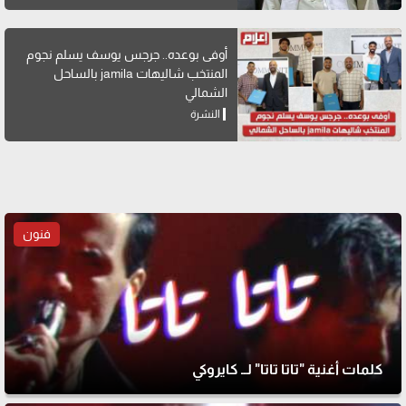
أوفى بوعده.. جرجس يوسف يسلم نجوم
المنتخب شاليهات jamila بالساحل
الشمالي
النشرة
فنون
كلمات أغنية "تاتا تاتا" لــ كايروكي