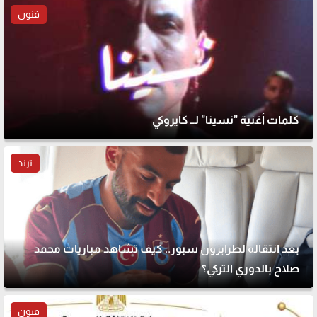
فنون
كلمات أغنية "نسينا" لــ كايروكي
ترند
بعد انتقاله لطرابزون سبور.. كيف تشاهد مباريات محمد
صلاح بالدوري التركي؟
فنون