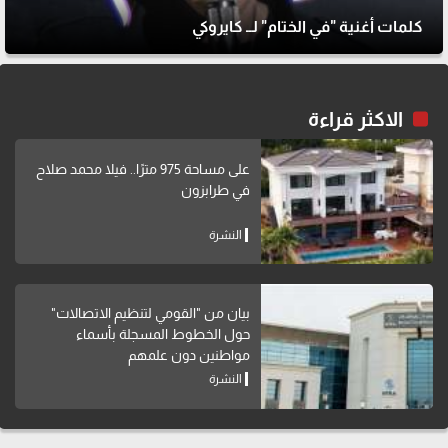
كلمات أغنية "في الختام" لــ كايروكي
الاكثر قراءة
على مساحة 975 مترًا.. فيلا محمد صلاح
في طرابزون
النشرة
بيان من "القومي لتنظيم الاتصالات"
حول الخطوط المسجلة بأسماء
مواطنين دون علمهم
النشرة