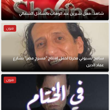
شاهد.. حفل شيرين عبد الوهاب بالساحل الشمالي
فنون
سامح بسيوني مخرجًا لحفل افتتاح "مسرح مصر" بشارع
عماد الدين
فنون