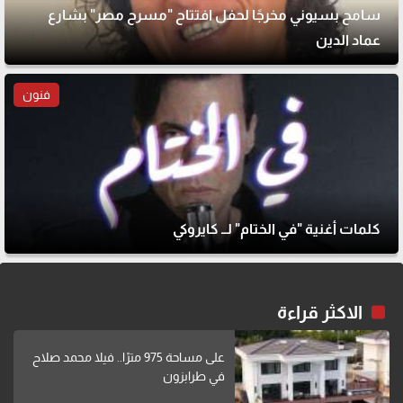
سامح بسيوني مخرجًا لحفل افتتاح "مسرح مصر" بشارع
عماد الدين
فنون
كلمات أغنية "في الختام" لــ كايروكي
الاكثر قراءة
على مساحة 975 مترًا.. فيلا محمد صلاح
في طرابزون