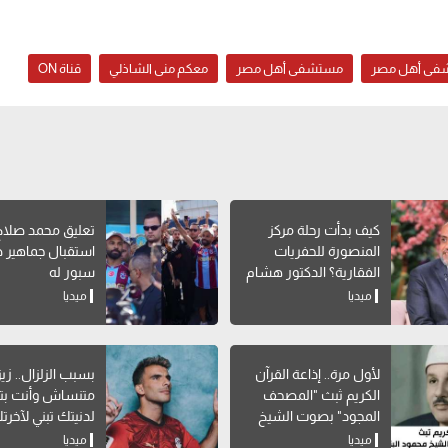
تشفى أهل مصر
مستشفى أهل مصر
معكم منى الشاذلي
قناة ON
كيف بدأت رحلة مركز
تعليق محمد صلاح
المنصورة للحفريات
استقبال جماهير 
الفقارية؟ الدكتور هشام
سبور له
سلام يوضح
ميديا
ميديا
لأول مرة.. إذاعة القرآن
بسبب الزلزال.. زيز
الكريم ثبث "المصحف
متنساش وأنت بتب
المجود" بصوت الشيخ
لدنيتك تبني لآخرت
محمود البنا
ميديا
ميديا