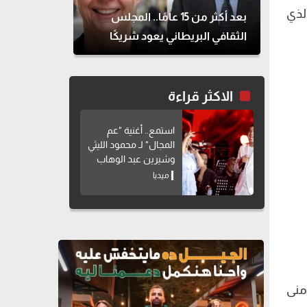
لذي
بعد أكثر من 15 عامًا.. المجلس
الثقافي البريطاني يعود شريكًا
لمهرجان القاهرة للمسرح التجريبي
الاكثر قراءة
استمع.. أغنية "عم
المجال" لـ محمود الليثي
وشيرين عبد الوهاب
ميديا
الشاذلي"، مساء الأربعاء، عبر شاشة ON مع منى