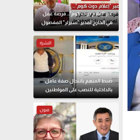
عبر "إعلام دوت كوم".. فرصة عمل
في الخارج لمدير "سيزلر" المفصول
النشرة
ضبط المتهم بانتحال صفة عامل
بالداخلية للنصب على المواطنين
فنون