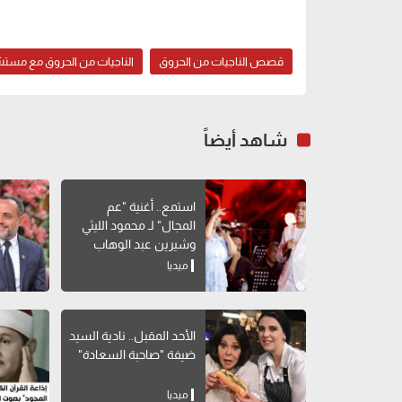
قصص الناجيات من الحروق
الناجيات من الحروق مع مس
شاهد أيضاً
استمع.. أغنية "عم
المجال" لـ محمود الليثي
وشيرين عبد الوهاب
ميديا
الأحد المقبل.. نادية السيد
ضيفة "صاحبة السعادة"
ميديا