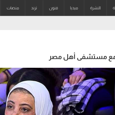
ة
النشرة
ميديا
فنون
ترند
منصات
 مع مستشفى أهل مصر