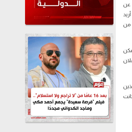
 عن
ريد
 من
مكن
لان
ذين
انت