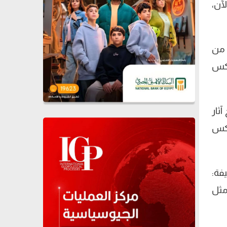
لآن،
 من
نعكس
ثار
عكس
فة:
مثل