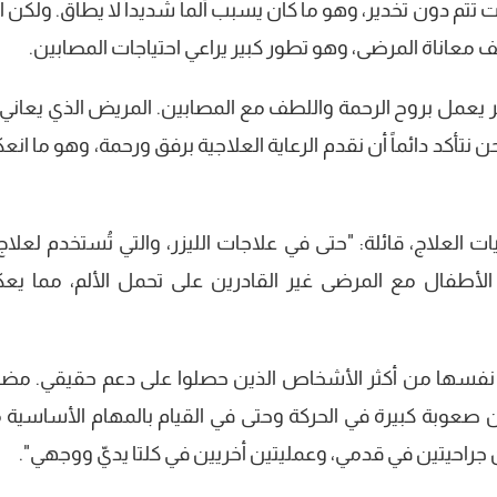
انت تتم دون تخدير، وهو ما كان يسبب ألماً شديداً لا يطاق. ولكن ا
 معاناة المرضى، وهو تطور كبير يراعي احتياجات المصابين.
مل بروح الرحمة واللطف مع المصابين. المريض الذي يعاني
ن نتأكد دائماً أن نقدم الرعاية العلاجية برفق ورحمة، وهو ما ا
العلاج، قائلة: "حتى في علاجات الليزر، والتي تُستخدم لعلاج آ
 الأطفال مع المرضى غير القادرين على تحمل الألم، مما ي
تبر نفسها من أكثر الأشخاص الذين حصلوا على دعم حقيقي. مضي
صعوبة كبيرة في الحركة وحتى في القيام بالمهام الأساسية 
ن جراحيتين في قدمي، وعمليتين أخريين في كلتا يديّ ووجهي".