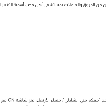
تان من الحروق والعاملات بمستشفى أهل مصر، أهمية التغيير ا
قالت "حسني" خلال حلولها ضيفة على برنامج "معكم منى 