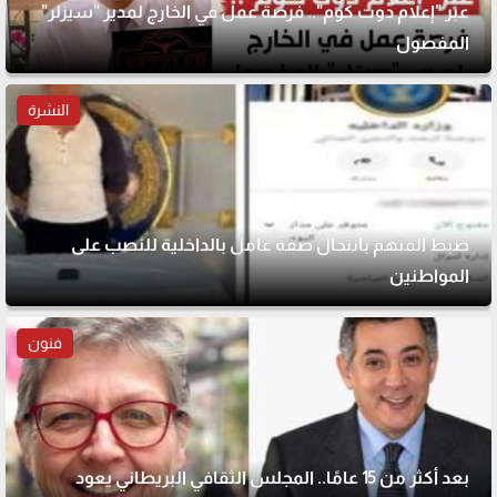
عبر "إعلام دوت كوم".. فرصة عمل في الخارج لمدير "سيزلر"
المفصول
النشرة
ضبط المتهم بانتحال صفة عامل بالداخلية للنصب على
المواطنين
فنون
بعد أكثر من 15 عامًا.. المجلس الثقافي البريطاني يعود