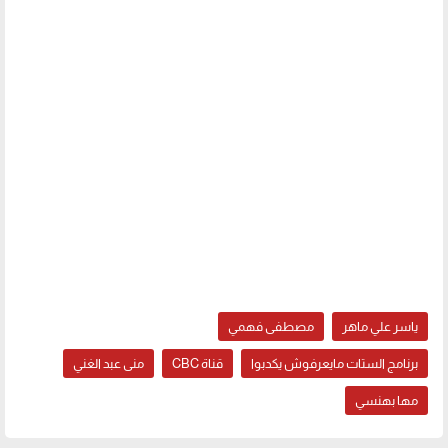
ياسر علي ماهر
مصطفى فهمي
برنامج الستات مايعرفوش يكدبوا
قناة CBC
منى عبد الغني
مها بهنسي