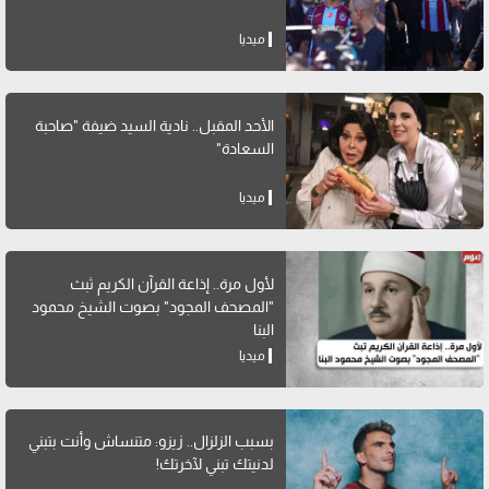
ميديا
الأحد المقبل.. نادية السيد ضيفة "صاحبة
السعادة"
ميديا
لأول مرة.. إذاعة القرآن الكريم ثبث
"المصحف المجود" بصوت الشيخ محمود
البنا
ميديا
بسبب الزلزال.. زيزو: متنساش وأنت بتبني
لدنيتك تبني لآخرتك!