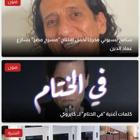
فنون
سامح بسيوني مخرجًا لحفل افتتاح "مسرح مصر" بشارع
عماد الدين
فنون
كلمات أغنية "في الختام" لــ كايروكي
النشرة