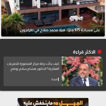
على مساحة 975 مترًا.. فيلا محمد صلاح في طرابزون
الاكثر قراءة
كيف بدأت رحلة مركز المنصورة للحفريات
الفقارية؟ الدكتور هشام سلام يوضح
ميديا