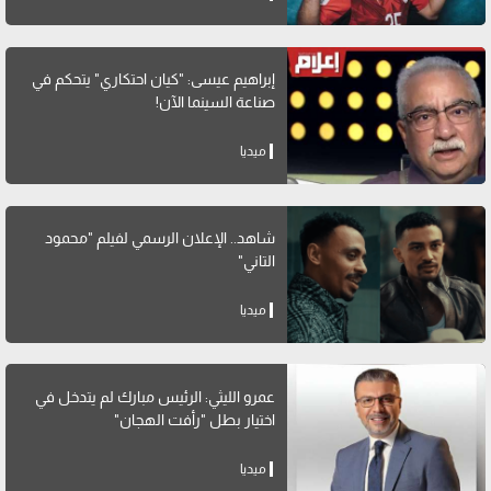
إبراهيم عيسى: "كيان احتكاري" يتحكم في
صناعة السينما الآن!
ميديا
شاهد.. الإعلان الرسمي لفيلم "محمود
التاني"
ميديا
عمرو الليثي: الرئيس مبارك لم يتدخل في
اختيار بطل "رأفت الهجان"
ميديا