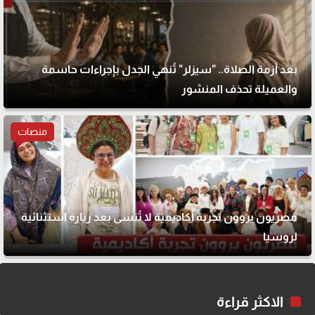
بعد أزمة الصلاة.. "سيزلر" تُنهي الجدل بإجراءات حاسمة
والعميلة تحذف المنشور
منصات
مصريون يروون تجربة أكاديمية لا تُنسى بعد زيارة استثنائية
لروسيا
الاكثر قراءة