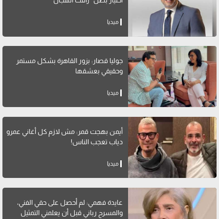
اختيار بطل "رأفت الهجان"
ميديا
جوليا قصار: بزور القاهرة بشكل مستمر
وحقيقي بعشقها
ميديا
أيمن بهجت قمر: مش لازم كل أغاني عمرو
دياب تعجب الناس!
ميديا
عايدة فهمي: لم أحصل على حقي الفني،
والمسرح رباني قبل أن يعلمني التمثيل