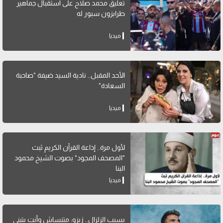
تعليق محمد صلاح على استقبال جماهير
طرابزون سبور له
ميديا
الأحد المقبل.. نادية السيد ضيفة "صاحبة
السعادة"
ميديا
لأول مرة.. إذاعة القرآن الكريم ثبث
"المصحف المجود" بصوت الشيخ محمود
البنا
ميديا
بسبب الزلزال.. زيزو: متنساش وأنت بتبني