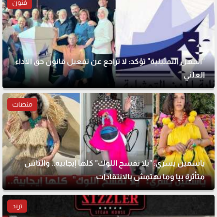
فنون
"المهن التمثيلية" تؤكد: لا تراجع عن تفعيل قانون حق الأداء
العلني
منصات
ياسمين يسري: "يلا نفسح اللوك" كلها إيجابية.. والناس
متأثرة بيا وما بهتمش بالانتقادات
ترند