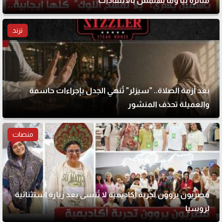
متأثرة بيا وما بهتمش بالانتقادات
ترند
بعد أزمة الصلاة.. "سيزلر" تُنهي الجدل بإجراءات حاسمة
والعميلة تحذف المنشور
منصات
مصريون يروون تجربة أكاديمية لا تُنسى بعد زيارة استثنائية
لروسيا