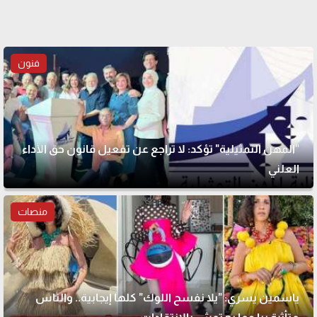
فنون
"المهن التمثيلية" تؤكد: لا تراجع عن تفعيل قانون حق الأداء
العلني
منصات
ياسمين يسري: "يلا نفسح اللوك" كلها إيجابية.. والناس