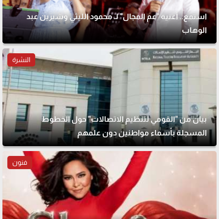
استمع.. أغنية "عم المجال" لـ محمود الليثي وشيرين عبد
الوهاب
النشرة
بيان من "القومي لتنظيم الاتصالات" حول الخطوط
المسجلة بأسماء مواطنين دون علمهم
فنون