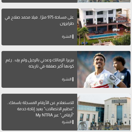
على مساحة 975 مترًا.. فيلا محمد صلاح في
طرابزون
النشرة
بيزيرا: الزمالك وعدني بالرحيل ولم يفِ.. رغم
كونها أكبر صفقة في تاريخه
النشرة
للاستعلام عن الأرقام المسجلة باسمك..
"تنظيم الاتصالات" يعيد إتاحة خدمة
"أرقامي" عبر My NTRA
النشرة