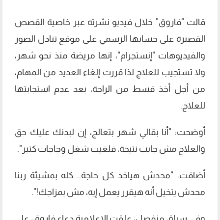
قالت "فاروق" خلال فيديو نشرته عبر خاصية القصص
القصيرة على حسابها الرسمي على موقع تبادل الصور
والفيديوهات "إنستجرام"، إنها مريضة منذ نحو شهر،
ولا تستجيب للعلاج لذا قررت إلغاء العديد من المهام،
من أجل أخذ قسط من الراحة، بعد عدم استجابتها
للعلاج.
أوضحت: "أنا بقالي شهر بتعالج، إن لبدنك عليك حق
والعلاج مش جايب نتيجة، فلغيت شغل وحاجات كتير".
أضافت: "محدش هياخد كل حاجة.. كله بمشيئة ربنا
محدش يتخيل أنه هيقرر يعمل إيه، مش بمزاجك!".
وفي سياق منفصل، علقت الإعلامية دعاء فاروق، على