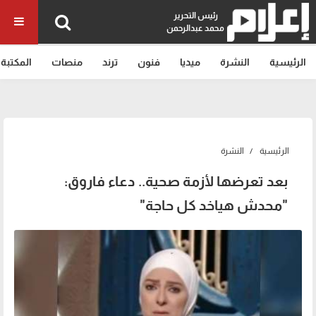
رئيس التحرير
محمد عبدالرحمن
الرئيسية
النشرة
ميديا
فنون
ترند
منصات
المكتبة
الرئيسية
النشرة
بعد تعرضها لأزمة صحية.. دعاء فاروق:
"محدش هياخد كل حاجة"