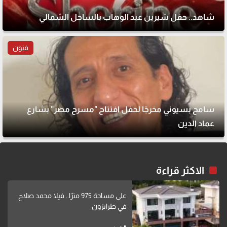
شاهد.. حفل شيرين عبد الوهاب بالساحل الشمالي
فنون
سامح بسيوني مخرجًا لحفل افتتاح "مسرح مصر" بشارع
عماد الدين
الاكثر قراءة
على مساحة 975 مترًا.. فيلا محمد صلاح
في طرابزون