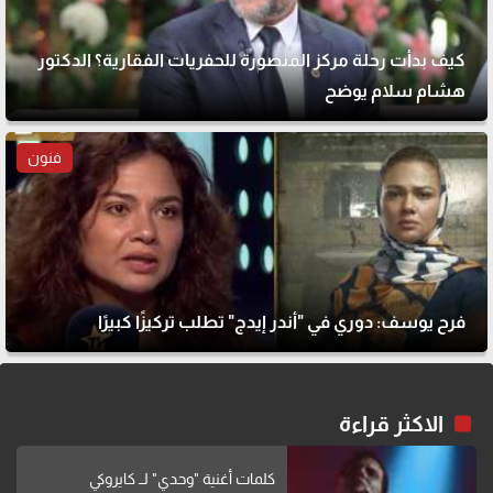
كيف بدأت رحلة مركز المنصورة للحفريات الفقارية؟ الدكتور
هشام سلام يوضح
فنون
فرح يوسف: دوري في "أندر إيدج" تطلب تركيزًا كبيرًا
الاكثر قراءة
كلمات أغنية "وحدي" لــ كايروكي