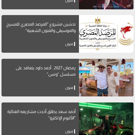
فنون
تدشين مشروع "المرصد المصري للمسرح
والموسيقى والفنون الشعبية"
فنون
رمضان 2027.. أحمد داود يتعاقد على
مسلسل "ونس"
فنون
أحمد سعد يطلق أحدث مشاريعه الغنائية
"الألبوم الإلكترو"
فنون