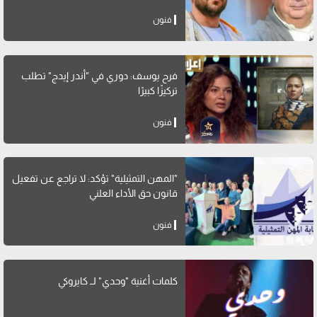
فنون
فرح يوسف: دوري في "أندر إيدج" تطلب
تركيزًا كبيرًا
فنون
"المهن التمثيلية" تؤكد: لا تراجع عن تفعيل
قانون حق الأداء العلني
فنون
كلمات أغنية "وحدي" لــ كايروكي