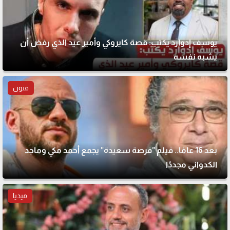
يوسف إدوارد يكتب: قصة كايروكي وأمير عيد الذي رفض أن
يشبه نفسه
فنون
بعد 16 عامًا.. فيلم "فرصة سعيدة" يجمع أحمد مكي وماجد
الكدواني مجددًا
ميديا