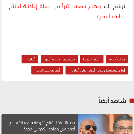
نرشح لك:
ريهام سعيد تتبرأ من حملة إعلانية لمنتج
عناية بالبشرة
جولة أخيرة
أحمد السقا
مسلسل جولة أخيرة
أمازون
أول مسلسل عربي أصلي على أمازون
أشرف عبد الباقي
شاهد أيضاً
بعد 16 عامًا.. فيلم "فرصة سعيدة" يجمع
أحمد مكي وماجد الكدواني مجددًا