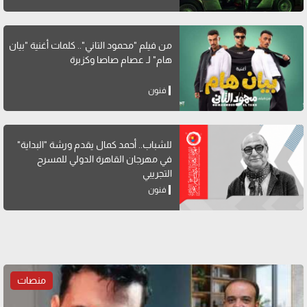
من فيلم "محمود التاني".. كلمات أغنية "بيان
هام" لـ عصام صاصا وكزبرة
فنون
للشباب.. أحمد كمال يقدم ورشة "البداية"
في مهرجان القاهرة الدولي للمسرح
التجريبي
فنون
منصات