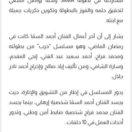
مشاركته في بطولة MMA، ولكنه يواصل السعي
لتحقيق حلمه والفوز بالبطولة وتكوين ذكريات جميلة
مع ابنته.
يشار إلى أن آخر أعمال الفنان أحمد السقا كانت في
رمضان الماضي، وهو مسلسل “حرب” من بطولته
ومحمد فراج، أحمد سعيد عبد الغني، إنجي المقدم،
وسارة الشامي، ومن تأليف إياد صالح وإخراج أحمد نادر
جلال.
يدور المسلسل في إطار من التشويق والإثارة، حيث
يجسد الفنان أحمد السقا شخصية إرهابي، بينما يجسد
الفنان محمد فراج شخصية ضابط أمن وطني، وتدور
أحداث العمل في 10 حلقات.