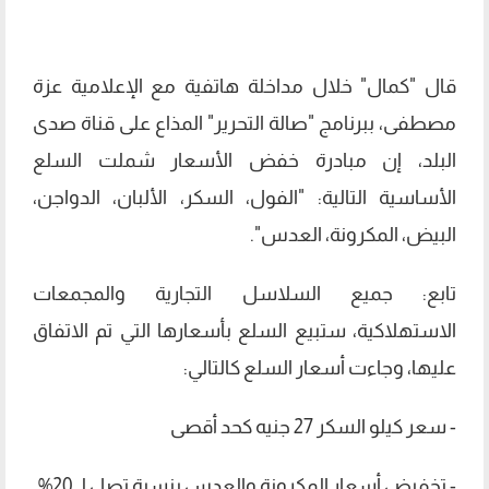
قال "كمال" خلال مداخلة هاتفية مع الإعلامية عزة
مصطفى، ببرنامج "صالة التحرير" المذاع على قناة صدى
البلد، إن مبادرة خفض الأسعار شملت السلع
الأساسية التالية: "الفول، السكر، الألبان، الدواجن،
البيض، المكرونة، العدس".
تابع: جميع السلاسل التجارية والمجمعات
الاستهلاكية، ستبيع السلع بأسعارها التي تم الاتفاق
عليها، وجاءت أسعار السلع كالتالي:
- سعر كيلو السكر 27 جنيه كحد أقصى
- تخفيض أسعار المكرونة والعدس بنسبة تصل لـ 20%