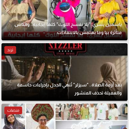
ياسمين يسري: "يلا نفسح اللوك" كلها إيجابية.. والناس
متأثرة بيا وما بهتمش بالانتقادات
ترند
بعد أزمة الصلاة.. "سيزلر" تُنهي الجدل بإجراءات حاسمة
والعميلة تحذف المنشور
منصات