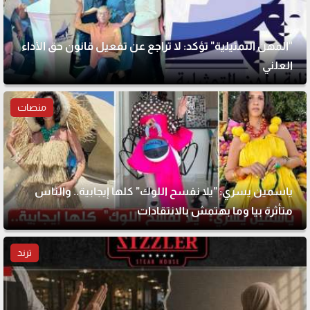
"المهن التمثيلية" تؤكد: لا تراجع عن تفعيل قانون حق الأداء
العلني
منصات
ياسمين يسري: "يلا نفسح اللوك" كلها إيجابية.. والناس
متأثرة بيا وما بهتمش بالانتقادات
ترند