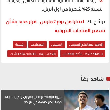
8-
زيادة الفئات المالية الممنوحة بتكافل وكرامة
بنسبة 25% شهريا من أول أبريل.
نرشح لك:
اعتبارا من يوم 2 مارس.. قرار جديد بشأن
تسعير المنتجات البترولية
الرئيس عبدالفتاح السيسي
السيسي
المعاشات
رئيسية
زيادة الحد الأدنى للأجور للعاملين
زيادة في رواتب العاملين والمعاشات
شاهد أيضاً
بيزيرا: الزمالك وعدني بالرحيل ولم يفِ.. رغم
كونها أكبر صفقة في تاريخه