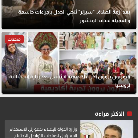
بعد أزمة الصلاة.. "سيزلر" تُنهي الجدل بإجراءات حاسمة
والعميلة تحذف المنشور
منصات
مصريون يروون تجربة أكاديمية لا تُنسى بعد زيارة استثنائية
لروسيا
الاكثر قراءة
وزارة الدولة للإعلام تدعو إلى الاستخدام
المسؤول لصفحات التواصل الاجتماعي