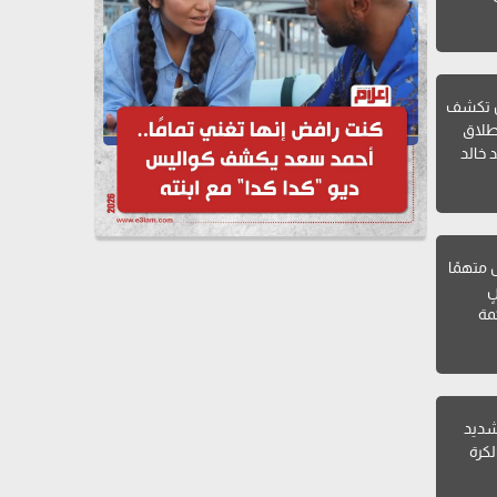
ن تكشف
طلاق
 خالد
ل متهمًا
ٍ
مة
 شديد
لكرة