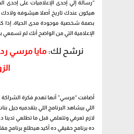
“رسالة إلي إحدى الإعلاميات على إحدى ال
هيكون عندك تاريخ أصلا هيشوفه ولادك وأ
بصمة شخصية موجودة مدى الحياة، إذا كان
الإعلامية التي من الواضح أنك لم تسمعي به
نرشح لك:
مايا مرسي رد
الز
أضافت “مرسي” أنها تهدم فكرة الشراكة ب
اللي بيشاهد البرنامج اللي بتقدميه جيل بنا
لازم تعرفي وتتعلمي قبل ما تطلعي تدينا
ده برنامج حقيقي ده أكيد هيطلع برنامج مقا