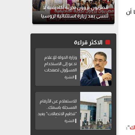
مصريون يروون تجربة أكاديمية لا
 أن
تُنسى بعد زيارة استثنائية لروسيا
الاكثر قراءة
وزارة الدولة للإعلام
تدعو إلى الاستخدام
المسؤول لصفحات
التواصل الاجتماعي
النشرة
للاستعلام عن الأرقام
المسجلة باسمك..
"تنظيم الاتصالات" يعيد
إتاحة خدمة "أرقامي"
النشرة
عبر My NTRA
ك
“: