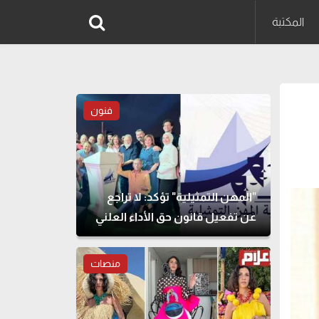
المكتبة
فنون
"المهن التمثيلية" تؤكد: لا تراجع
عن تفعيل قانون حق الأداء العلني
منصات