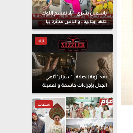
ياسمين يسري: "يلا نفسح اللوك"
كلها إيجابية.. والناس متأثرة بيا
وما بهتمش بالانتقادات
ترند
بعد أزمة الصلاة.. "سيزلر" تُنهي
الجدل بإجراءات حاسمة والعميلة
تحذف المنشور
منصات