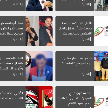
إتاحة خدمة "أرقامي" عبر
الاجتماعي
النشرة
النشرة
My NTRA
الأعلى للإعلام: ضوابط
نهاد أبو القمصا
جديدة بشأن تحليل الأداء
سبب تأخر إعلان 
التحكيمي ومواعيد بث
هنادي مهنا وأحمد
البرامج الرياضية
صالح
النشرة
النشرة
مجموعة النهار تعلن
النيابة العامة تحي
عودة موقع "الملعب"
بانتحال صفة قاض
وآخرين إلى المحاك
النشرة
النشرة
بعد شكاوى "بيع
الأهلي يوجه بيانًا
الهواء".. "الأعلى للإعلام"
اللهجة ضد اتحاد ا
يراجع عقود الإنتاج