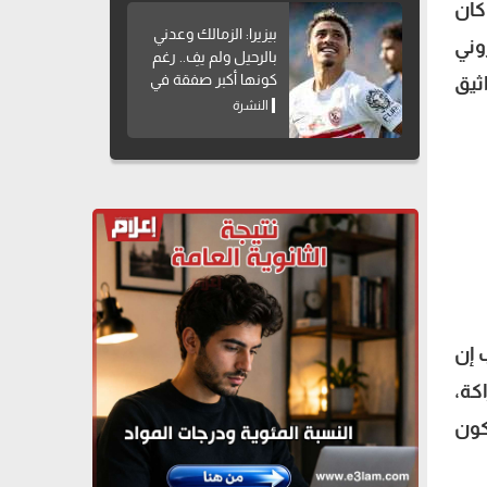
كان
بيزيرا: الزمالك وعدني
وني
بالرحيل ولم يفِ.. رغم
كونها أكبر صفقة في
ثيق
تاريخه
النشرة
 إن
كة،
كون