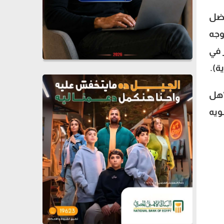
فضل
وجه
ر في
ة).
“هل
ويه