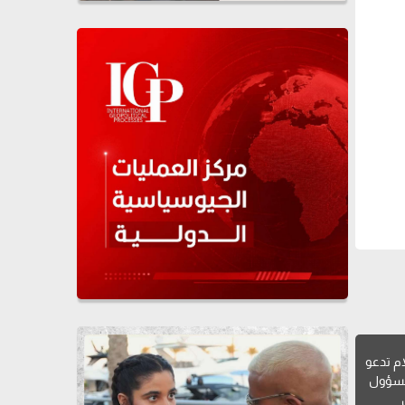
ام تدعو
لمسؤول