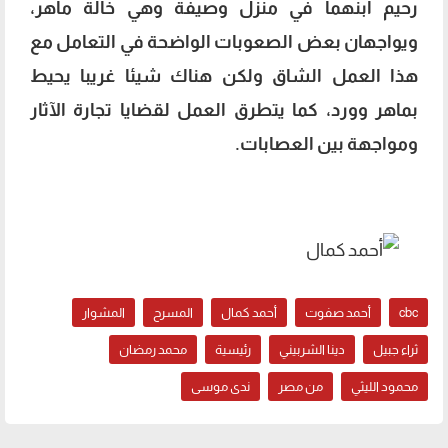
رحيم ابنهما في منزل وصيفة وهي خالة ماهر،
ويواجهان بعض الصعوبات الواضحة في التعامل مع
هذا العمل الشاق ولكن هناك شيئا غريبا يحيط
بماهر وورد، كما يتطرق العمل لقضايا تجارة الآثار
ومواجهة بين العصابات.
أحمد كمال يكشف سبب قلة أعماله الفنية
cbc
أحمد صفوت
أحمد كمال
المسرح
المشوار
ثراء جبيل
دينا الشربيني
رئيسية
محمد رمضان
محمود الليثي
من مصر
ندى موسى