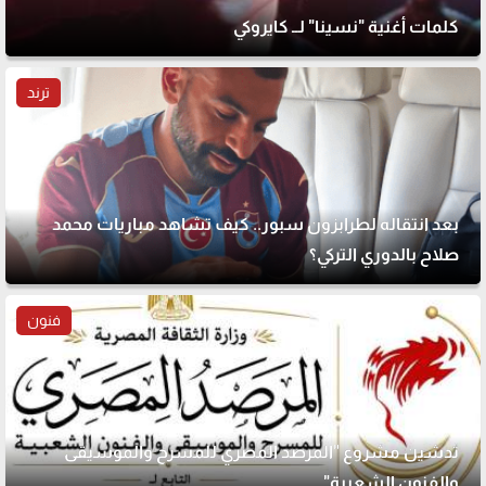
كلمات أغنية "نسينا" لــ كايروكي
ترند
بعد انتقاله لطرابزون سبور.. كيف تشاهد مباريات محمد
صلاح بالدوري التركي؟
فنون
تدشين مشروع "المرصد المصري للمسرح والموسيقى
والفنون الشعبية"