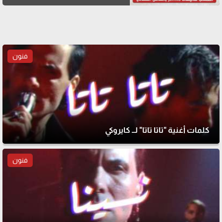
فنون
كلمات أغنية "تاتا تاتا" لــ كايروكي
فنون