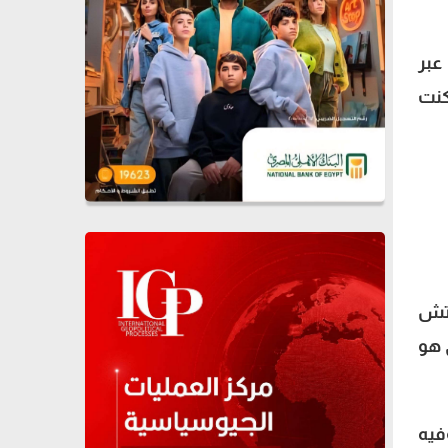
عبر
كنت
نتش
 هو
فيه