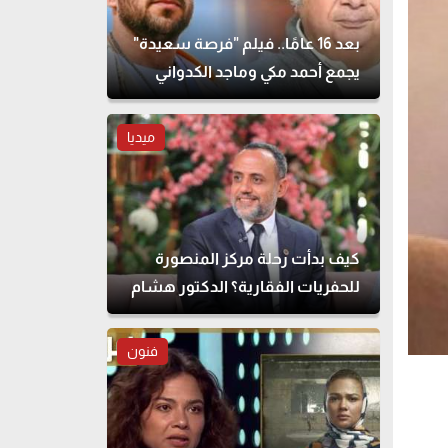
بعد 16 عامًا.. فيلم "فرصة سعيدة"
يجمع أحمد مكي وماجد الكدواني
مجددًا
ميديا
كيف بدأت رحلة مركز المنصورة
للحفريات الفقارية؟ الدكتور هشام
سلام يوضح
فنون