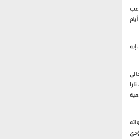
اعب
يام
إيه
الي
ارا
مية
اته
ؤدي