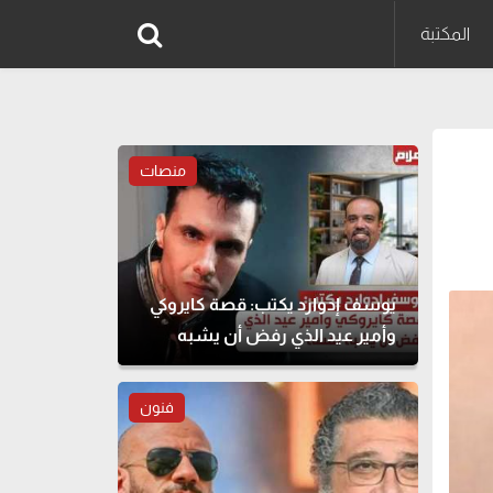
المكتبة
منصات
يوسف إدوارد يكتب: قصة كايروكي
وأمير عيد الذي رفض أن يشبه
نفسه
فنون