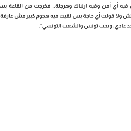
يه أي أمن وفيه ارتباك وهرجلة.. فخرجت من القاعة بس
متش ولا قولت أي حاجة بس لقيت فيه هجوم كبير مش عارفة ل
ر حد عادي، وبحب تونس والشعب التونسي”.