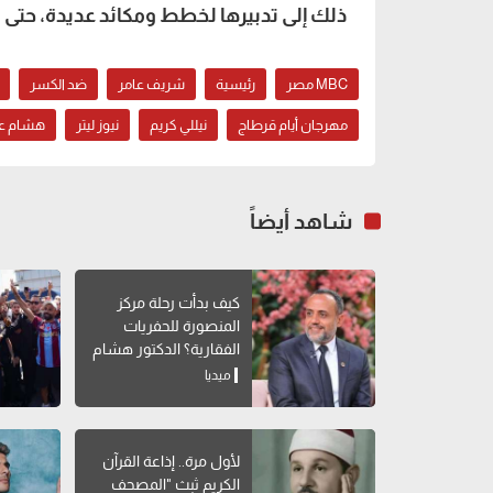
ذلك إلى تدبيرها لخطط ومكائد عديدة، حتى 
MBC مصر
رئيسية
شريف عامر
ضد الكسر
مهرجان أيام قرطاج
نيللي كريم
نيوز ليتر
هشام ع
شاهد أيضاً
كيف بدأت رحلة مركز
المنصورة للحفريات
الفقارية؟ الدكتور هشام
سلام يوضح
ميديا
لأول مرة.. إذاعة القرآن
الكريم ثبث "المصحف