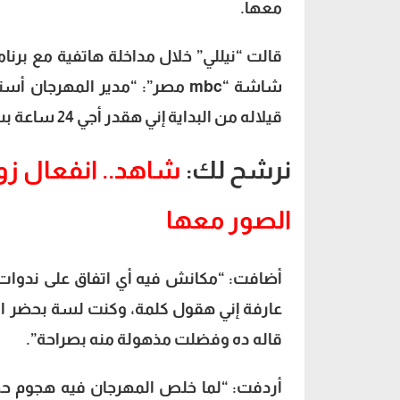
معها.
قالت “نيللي” خلال
مداخلة هاتفية
مع برنام
شاشة “mbc مصر”: “مدير المهرج
قيلاله من البداية إني هقدر أجي 24 ساعة بس لظروف التصوير وقالولي أه مناسبنا”.
نرشح لك:
شاهد.. انفعال زوج
الصور معها
أضافت: “مكانش فيه أي اتفاق على ندوات
عارفة إني هقول كلمة، وكنت لسة بحضر ال
قاله ده وفضلت مذهولة منه بصراحة”.
أردفت: “لما خلص المهرجان فيه هجوم ح