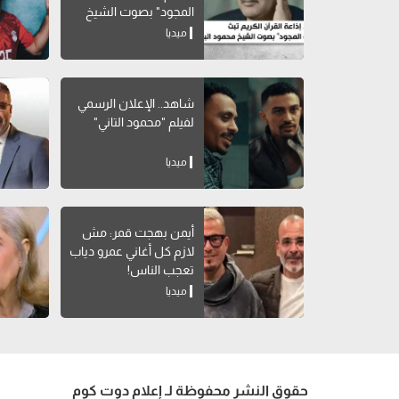
المجود" بصوت الشيخ
محمود البنا
ميديا
شاهد.. الإعلان الرسمي
لفيلم "محمود التاني"
ميديا
أيمن بهجت قمر: مش
لازم كل أغاني عمرو دياب
تعجب الناس!
ميديا
حقوق النشر محفوظة لـ إعلام دوت كوم