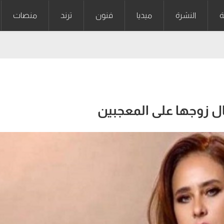
ة
النشرة
ميديا
فنون
ترند
منصات
ل زوجها على المعجبين