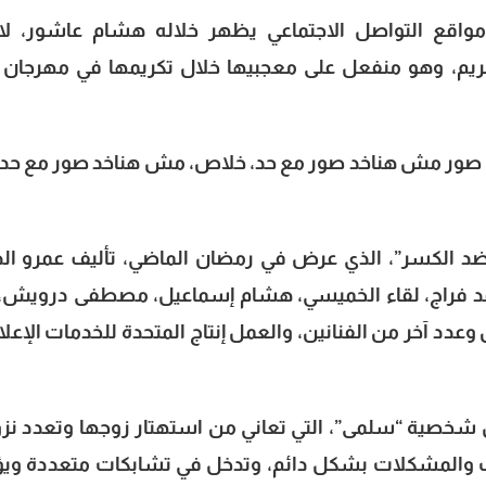
مواقع التواصل الاجتماعي يظهر خلاله هشام عاشور، ل
ريم، وهو منفعل على معجبيها خلال تكريمها في مهرجان أ
ور مش هناخد صور مع حد، خلاص، مش هناخد صور مع حد، 
ضد الكسر”، الذي عرض في رمضان الماضي، تأليف عمرو الد
محمد فراج، لقاء الخميسي، هشام إسماعيل، مصطفى درويش، ت
ن وعدد آخر من الفنانين، والعمل إنتاج المتحدة للخدمات الإعلا
شخصية “سلمى”، التي تعاني من استهتار زوجها وتعدد نزو
خلاف والمشكلات بشكل دائم، وتدخل في تشابكات متعددة وي