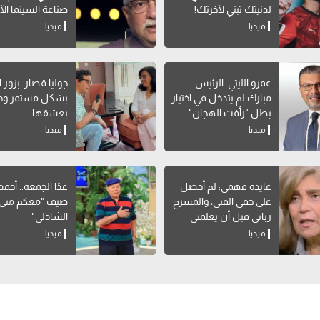
لدنيتك تبني لآخرتك!
صناعة السينما الآ
ميديا
ميديا
عمرو الليثي: الرئيس
جوليا قصار: بزور 
مبارك لم يتدخل في اختيار
بشكل مستمر وح
بطل "رأفت الهجان"
بعشقها
ميديا
ميديا
عايدة فهمي: لم أحصل
غدًا الجمعة.. أحمد
على حقي الفني، والمسرح
ضيف "معكم منى
رباني قبل أن يعلمني
الشاذلي"
التمثيل
ميديا
ميديا