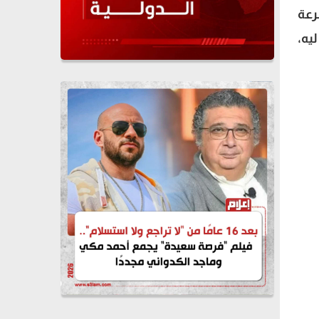
رعة
يه،