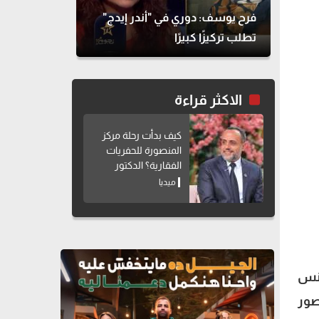
فرح يوسف: دوري في "أندر إيدج"
تطلب تركيزًا كبيرًا
الاكثر قراءة
كيف بدأت رحلة مركز
المنصورة للحفريات
الفقارية؟ الدكتور
هشام سلام يوضح
ميديا
ونس
صور