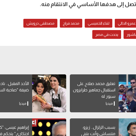
تصل إلى هدفها الأساسي في الانتقام منه.
عمرو الدالي
لقاء الخميسي
محمد فراج
مصطفى درويش
اشور
يحدث في مصر
تعليق محمد صلاح على
الأحد المقبل.. ناد
استقبال جماهير طرابزون
ضيفة "صاحبة الس
سبور له
ميديا
ميديا
بسبب الزلزال.. زيزو:
إبراهيم عيسى: "ك
متنساش وأنت بتبني
احتكاري" يتحكم ف