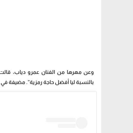
وعن مهرها من الفنان عمرو دياب، قالت: “
بالنسبة ليا أفضل حاجة رمزية”. مضيفة في سخرية: “ولو مش 25 قرش أوكي أن