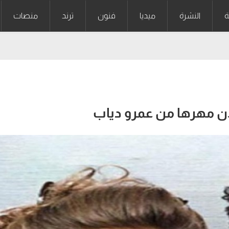
ة
النشرة
ميديا
فنون
ترند
منصات
ان مهرها من عمرو دياب