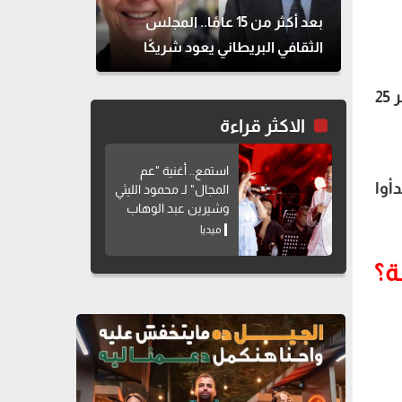
بعد أكثر من 15 عامًا.. المجلس
الثقافي البريطاني يعود شريكًا
لمهرجان القاهرة للمسرح التجريبي
ردت الفنانة شيرين رضا على انتقادات مهاجمتها تجهيزات وقائمة الزواج، وقولها بإنها حصلت على مهر 25
الاكثر قراءة
استمع.. أغنية "عم
دأوا
المجال" لـ محمود الليثي
وشيرين عبد الوهاب
ميديا
ة؟