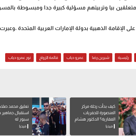
تعلقين بيا وتربيتهم مسؤلية كبيرة جدا ومبسوطة بالمسؤ
 الإقامة الذهبية بدولة الإمارات العربية المتحدة ،وعبرت
رئيسية
شيرين رضا
عمرو دياب
قائمة الزواج
نور عمرو دياب
كيف بدأت رحلة مركز
تعليق محمد صلاح
المنصورة للحفريات
استقبال جماهير 
الفقارية؟ الدكتور هشام
سبور له
سلام يوضح
ميديا
ميديا