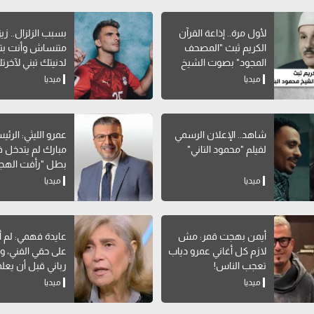
لأول مرة.. إذاعة القرآن
بسبب الزلزال.. زيز
الكريم ثبث "المصحف
متنساش وأنت بتب
المجود" بصوت الشيخ
لدنيتك تبني لآخرت
محمود البنا
ميديا
ميديا
شاهد.. الإعلان الرسمي
عمرو الليثي: الرئ
لفيلم "محمود التاني"
مبارك لم يتدخل في
بطل "رأفت الهج
ميديا
ميديا
أيمن بهجت قمر: مش
عايدة فهمي: لم 
لازم كل أغاني عمرو دياب
على حقي الفني، و
تعجب الناس!
رباني قبل أن يعل
التمثيل
ميديا
ميديا