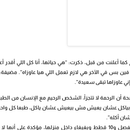
 كما أعلنت من قبل، ذكرت: “هي حياتها، أنا كل اللي أقدر أع
فين بس في الآخر هي لازم تعمل اللي هيا عاوزاه”. مضيفة: “
ني عاوزاها تبقى سعيدة”.
ة أن الرحمة لا تتجزأ، الشخص الرحيم مع الإنسان من الطب
واحد بياكل عشان يعيش مش بيعيش عشان ياكل، طبعا كل واحد
ان أكله”.
لفتت إلى أنها تمتلك 67 قطة في بيت منفصل و10 قطط وبغبغاء داخل منزلها، مؤكدة على أنها ل