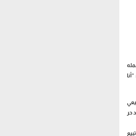
مله
أنا
يعي
 حر
ا تبيع