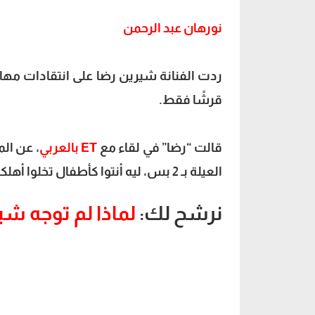
نورهان عبد الرحمن
شيرين رضا
قرشًا فقط.
قالت “رضا” في لقاء مع
ET بالعربي
، عن الم
العيلة بـ 2 بس، ليه أنتوا كأطفال تخلوا أهلكم يدخلوا السجن عشان تتجوزوا”.
نرشح لك:
لماذا لم توجه شير