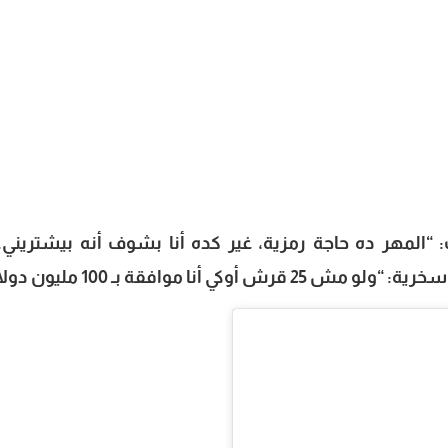
المهر ده حاجة رمزية، غير كده أنا بشوف أنه بيشتريني.. 
ا موافقة بـ 100 مليون دولار”.