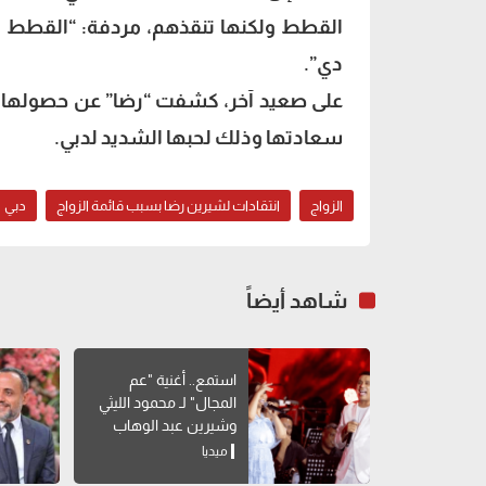
القطط ولكنها تنقذهم، مردفة: “القطط م
دي”.
على صعيد آخر، كشفت “رضا” عن حصولها على
سعادتها وذلك لحبها الشديد لدبي.
الزواج
انتقادات لشيرين رضا بسبب قائمة الزواج
دبي
شاهد أيضاً
استمع.. أغنية "عم
المجال" لـ محمود الليثي
وشيرين عبد الوهاب
ميديا