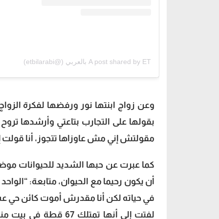
A post shared by ET بالعربي (@etbilarabi)
وعن زواج ابنتها نور ورفضها لفكرة الزواج
بقولها على التجارب بتاعتي وأرشدها تروح 
مقولتش إني مش عاوزاها تتجوز، أنا قولت إ
كما عبرت عن حبها الشديد للحيوانات موضح
أن يكون رحيما مع الحيوان، متابعة: “ال
في حياته لكن أنا مقدرش أموت كائن حي عش