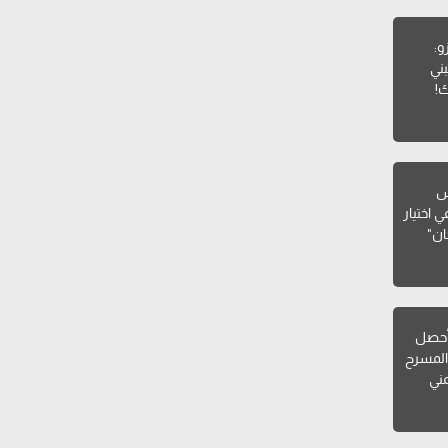
و:
ني
ك!
يس
 اختيار
ان"
أحصل
المسرح
مني