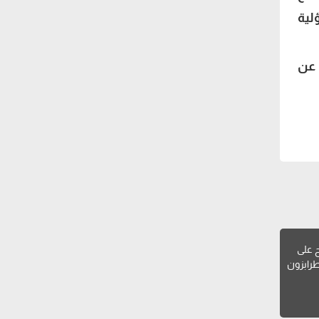
لية
 عن
 على
طرابزون