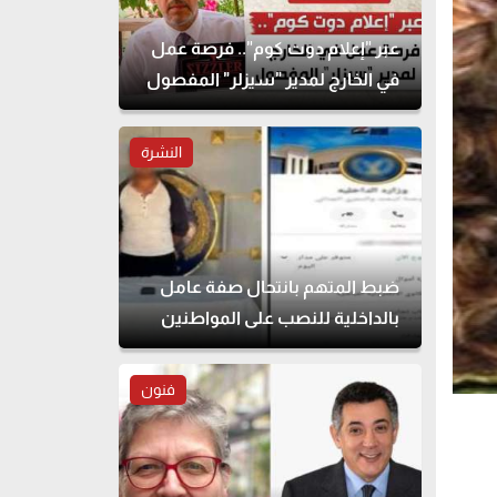
عبر "إعلام دوت كوم".. فرصة عمل
في الخارج لمدير "سيزلر" المفصول
النشرة
ضبط المتهم بانتحال صفة عامل
بالداخلية للنصب على المواطنين
فنون