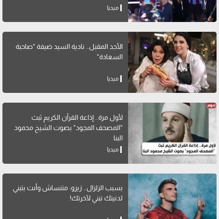
ميديا
الأحد المقبل.. نادية السيد ضيفة "صاحبة
السعادة"
ميديا
لأول مرة.. إذاعة القرآن الكريم ثبث
"المصحف المجود" بصوت الشيخ محمود
البنا
ميديا
بسبب الزلزال.. زيزو: متنساش وأنت بتبني
لدنيتك تبني لآخرتك!