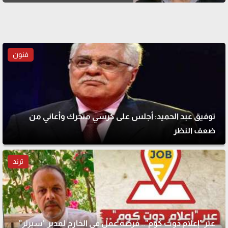
فنون
توفيق عبد الحميد: أجلس على كرسي متحرك وأعاني من
ضعف النظر
ترند
عبر "إعلام دوت كوم".. فرصة عمل في الخارج لمدير "سيزلر"