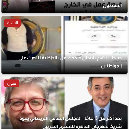
المفصول
النشرة
ضبط المتهم بانتحال صفة عامل بالداخلية للنصب على
المواطنين
فنون
بعد أكثر من 15 عامًا.. المجلس الثقافي البريطاني يعود
شريكًا لمهرجان القاهرة للمسرح التجريبي