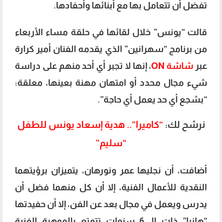
تفضل أن تتعامل بها مع أبنائها وأحفادها.
قالت “يونس” خلال لقائها في حلقة مساء الأربعاء
من برنامج “سهرانين” الذي يقدمه الفنان أمير كرارة
عبر
شاشة ON
، إنها لا تجبر أي أحد منهم على دراسة
شيء مجال محدد أو امتهان مهنة بعينها، معلقة:
“بشجع أي حد يعمل أي حاجة”.
نرشح لك:
“كاميرا”.. هدية إسعاد يونس للطفل
“سليم”
أضافت، أن نجليها عمر ونورهان، يتميزان برؤيتهما
النقدية للأعمال الفنية، إلا أن كل منهما فضل أن
يدرس ويعمل في مجال بعد عن الفن، إلا أن حفيدتها
“هانيا” ذات الـ 6 سنوات تتمتع بالموهبة الفنية