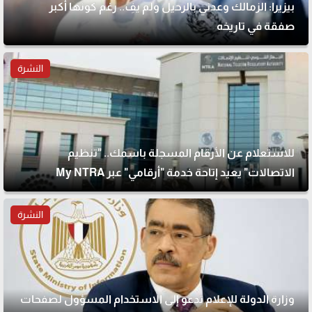
بيزيرا: الزمالك وعدني بالرحيل ولم يفِ.. رغم كونها أكبر
صفقة في تاريخه
النشرة
للاستعلام عن الأرقام المسجلة باسمك.. "تنظيم
الاتصالات" يعيد إتاحة خدمة "أرقامي" عبر My NTRA
النشرة
وزارة الدولة للإعلام تدعو إلى الاستخدام المسؤول لصفحات