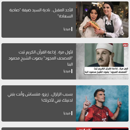
الأحد المقبل.. نادية السيد ضيفة "صاحبة
السعادة"
ميديا
لأول مرة.. إذاعة القرآن الكريم ثبث
"المصحف المجود" بصوت الشيخ محمود
البنا
ميديا
بسبب الزلزال.. زيزو: متنساش وأنت بتبني
لدنيتك تبني لآخرتك!
ميديا