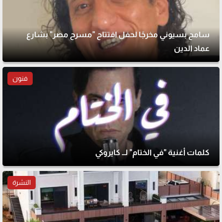
سامح بسيوني مخرجًا لحفل افتتاح "مسرح مصر" بشارع
عماد الدين
فنون
كلمات أغنية "في الختام" لــ كايروكي
النشرة