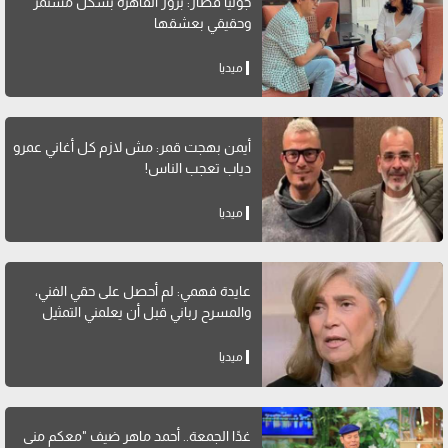
جوليا قصار: بزور القاهرة بشكل مستمر
وحقيقي بعشقها
ميديا
أيمن بهجت قمر: مش لازم كل أغاني عمرو
دياب تعجب الناس!
ميديا
عايدة فهمي: لم أحصل على حقي الفني،
والمسرح رباني قبل أن يعلمني التمثيل
ميديا
غدًا الجمعة.. أحمد ماهر ضيف "معكم منى