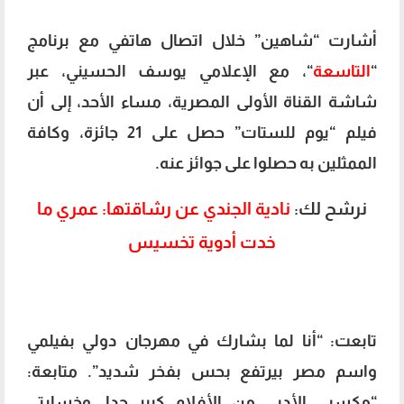
أشارت “شاهين” خلال اتصال هاتفي مع برنامج
“
التاسعة
“، مع الإعلامي يوسف الحسيني، عبر
شاشة القناة الأولى المصرية، مساء الأحد، إلى أن
فيلم “يوم للستات” حصل على 21 جائزة، وكافة
الممثلين به حصلوا على جوائز عنه.
نرشح لك:
نادية الجندي عن رشاقتها: عمري ما
خدت أدوية تخسيس
تابعت: “أنا لما بشارك في مهرجان دولي بفيلمي
واسم مصر بيرتفع بحس بفخر شديد”. متابعة:
“مكسبي الأدبي من الأفلام كبير جدا، وخسارتي