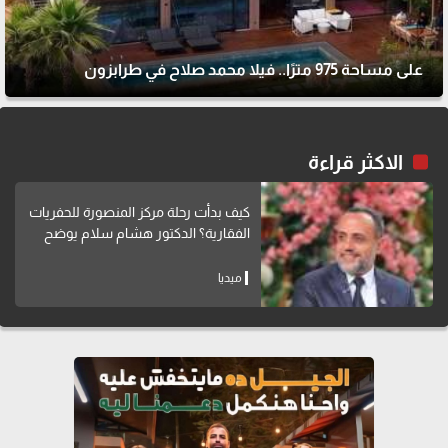
على مساحة 975 مترًا.. فيلا محمد صلاح في طرابزون
الاكثر قراءة
كيف بدأت رحلة مركز المنصورة للحفريات
الفقارية؟ الدكتور هشام سلام يوضح
ميديا