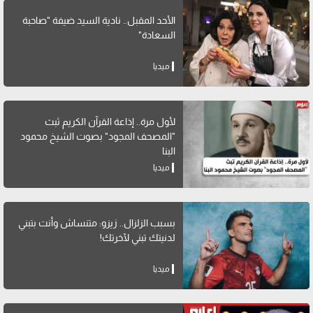
الأحد المقبل.. نادية السيد ضيفة "صاحبة
السعادة"
ميديا
لأول مرة.. إذاعة القرآن الكريم ثبث
"المصحف المجود" بصوت الشيخ محمود
البنا
ميديا
بسبب الزلزال.. زيزو: متنساش وأنت بتبني
لدنيتك تبني لآخرتك!
ميديا