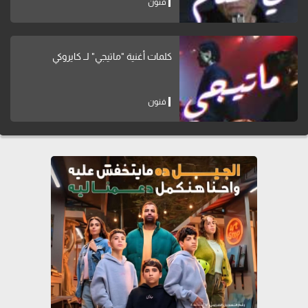
فنون
كلمات أغنية "ماتيجي" لــ كايروكي
فنون