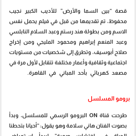
قصة “بين السما والأرض” للأديب الكبير نجيب
محفوظ، تم تقديمها من قبل في فيلم يحمل نفس
الاسم ومن بطولة هند رستم وعبد السلام النابلسي
وعبد المنعم إبراهيم ومحمود المليجي ومن إخراج
صلاح أبوسيف، وتطرق إلى شخصيات من مستويات
اجتماعية وثقافية وأعمار مختلفة تتقابل لأول مرة في
مصعد كهربائي بأحد المباني في القاهرة.
ق
نوات
عرض بين السما والأرض
برومو المسلسل
طرحت قناة ON البرومو الرسمي للمسلسل، وبدأ
بصوت الفنان هاني سلامة وهو يقول: “أحيانا بتحطنا
الحياة في اختبارات صعبة” ليبدأ استعراض