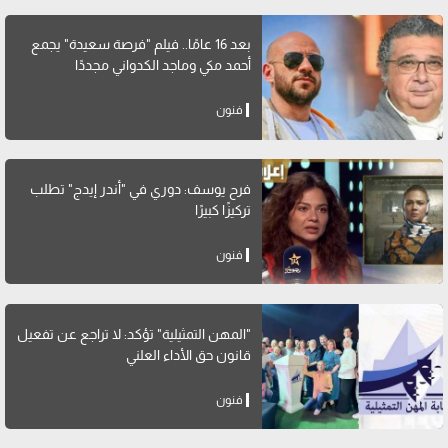
بعد 16 عامًا.. فيلم "فرصة سعيدة" يجمع
أحمد مكي وماجد الكدواني مجددًا
فنون
فرح يوسف: دوري في "أندر إيدج" تطلب
تركيزًا كبيرًا
فنون
"المهن التمثيلية" تؤكد: لا تراجع عن تفعيل
قانون حق الأداء العلني
فنون