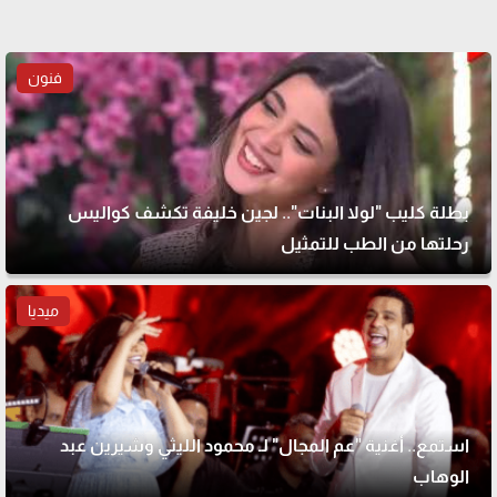
فنون
بطلة كليب "لولا البنات".. لجين خليفة تكشف كواليس
رحلتها من الطب للتمثيل
ميديا
استمع.. أغنية "عم المجال" لـ محمود الليثي وشيرين عبد
الوهاب