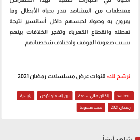
مقتطفات من المشاهد تنذر بحياة الأبطال وما
يمرون به وصولا لحبسهم داخل أسانسير نتيجة
تعطله وانقطاع الكهرباء وتفجر الخلافات بينهم
بسبب صعوبة الموقف ولاختلاف شخصياتهم.
نرشح لك:
قنوات عرض مسلسلات رمضان 2021
watch it
الفنان هاني سلامة
بين السما والأرض
رئيسية
رمضان 2021
نجيب محفوظ
شاهد أيضاً