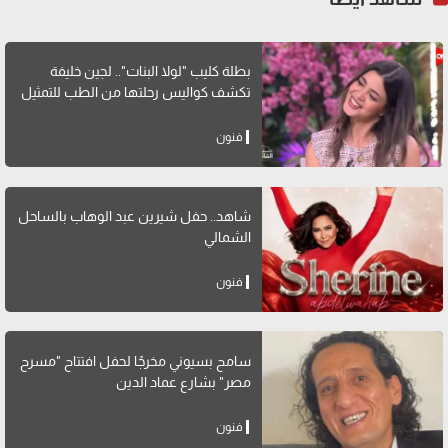
بطلة كليب "لولا البنات".. لجين خليفة
تكشف كواليس رحلتها من الطب للتمثيل
فنون
شاهد.. حفل شيرين عبد الوهاب بالساحل
الشمالي
فنون
سامح بسيوني مخرجًا لحفل افتتاح "مسرح
مصر" بشارع عماد الدين
فنون