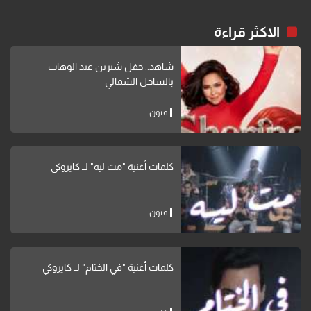
الاكثر قراءة
شاهد.. حفل شيرين عبد الوهاب
بالساحل الشمالي
فنون
كلمات أغنية "مت ليه" لــ كايروكي
فنون
كلمات أغنية "في الختام" لــ كايروكي