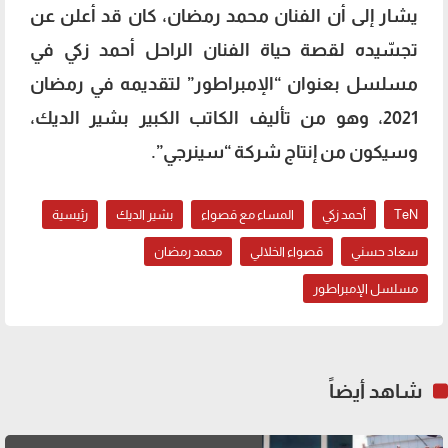
يشار إلى أن الفنان محمد رمضان، كان قد أعلن عن
تجسّيده لقصة حياة الفنان الراحل أحمد زكي في
مسلسل بعنوان “الإمبراطور” لتقديمه في رمضان
2021، وهو من تأليف الكاتب الكبير بشير الديك،
وسيكون من إنتاج شركة “سينرجي”.
TeN
أحمد زكي
المساء مع قصواء
بشير الديك
رئيسية
سعاد حسني
قصواء الخلالي
محمد رمضان
مسلسل الإمبراطور
شاهد أيضاً