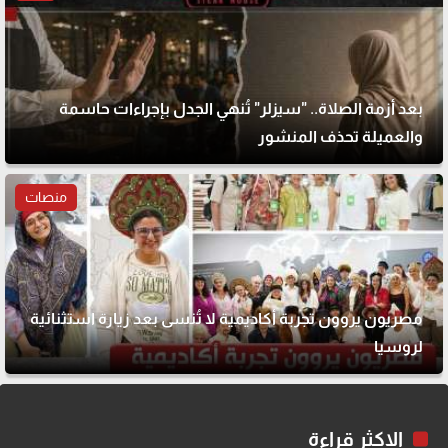
بعد أزمة الصلاة.. "سيزلر" تُنهي الجدل بإجراءات حاسمة
والعميلة تحذف المنشور
منصات
مصريون يروون تجربة أكاديمية لا تُنسى بعد زيارة استثنائية
لروسيا
الاكثر قراءة