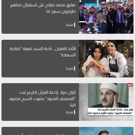
تعليق محمد صلاح على استقبال جماهير
طرابزون سبور له
ميديا
الأحد المقبل.. نادية السيد ضيفة "صاحبة
السعادة"
ميديا
لأول مرة.. إذاعة القرآن الكريم ثبث
"المصحف المجود" بصوت الشيخ محمود
البنا
ميديا