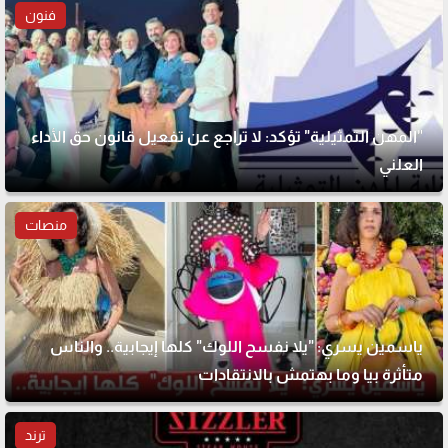
فنون
"المهن التمثيلية" تؤكد: لا تراجع عن تفعيل قانون حق الأداء
العلني
منصات
ياسمين يسري: "يلا نفسح اللوك" كلها إيجابية.. والناس
متأثرة بيا وما بهتمش بالانتقادات
ترند