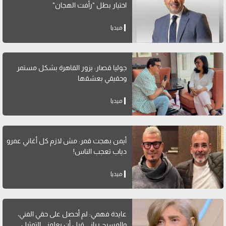
اختيار بطل "رأفت الهجان"
ميديا
جوليا قصار: بزور القاهرة بشكل مستمر
وحقيقي بعشقها
ميديا
أيمن بهجت قمر: مش لازم كل أغاني عمرو
دياب تعجب الناس!
ميديا
عايدة فهمي: لم أحصل على حقي الفني،
والمسرح رباني قبل أن يعلمني التمثيل