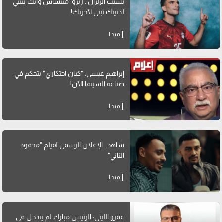
بسبب الزلزال.. زيزو: متنساش وأنت بتبني
لدنيتك تبني لآخرتك!
ميديا
إبراهيم عيسى: "كيان احتكاري" يتحكم في
صناعة السينما الآن!
ميديا
شاهد.. الإعلان الرسمي لفيلم "محمود
التاني"
ميديا
عمرو الليثي: الرئيس مبارك لم يتدخل في