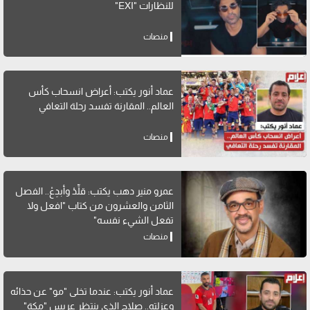
للنظارات "EXI"
منصات
عماد أنور يكتب: أعراض انسحاب كأس
العالم.. المقارنة تفسد رحلة التعافي
منصات
عمرو منير دهب يكتب: قلِّدْ وأبدِعْ.. الفصل
الثامن والعشرون من كتاب "افعل ولا
تفعل الشيء نفسه"
منصات
عماد أنور يكتب: عندما تخلى "مو" عن حذائه
وعزلته.. صلاح الذي ينتظر عريس "مكة"