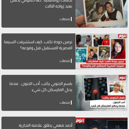
بكلمات رومانسية.. طه دسوقي يحتفل
بعيد زواجه الثالث
منصات
نرمين جودة تكتب: كيف استشرفت السينما
المصرية المستقبل قبل وقوعه؟
منصات
باسم الجنوبي يكتب: أدب الجنون.. عندما
يحكي المارستان كل شيء
منصات
أحمد فهمي يطلق علامته التجارية