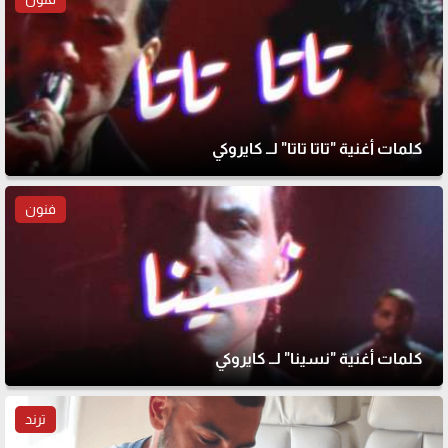
كلمات أغنية "تاتا تاتا" لــ كايروكي
فنون
كلمات أغنية "نسينا" لــ كايروكي
ترند