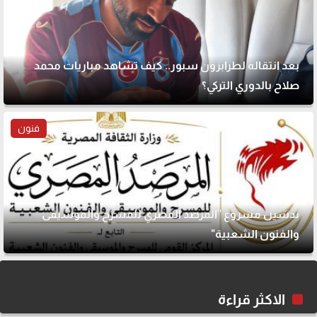
بعد انتقاله لطرابزون سبور.. كيف تشاهد مباريات محمد
صلاح بالدوري التركي؟
فنون
تدشين مشروع "المرصد المصري للمسرح والموسيقى
والفنون الشعبية"
الاكثر قراءة