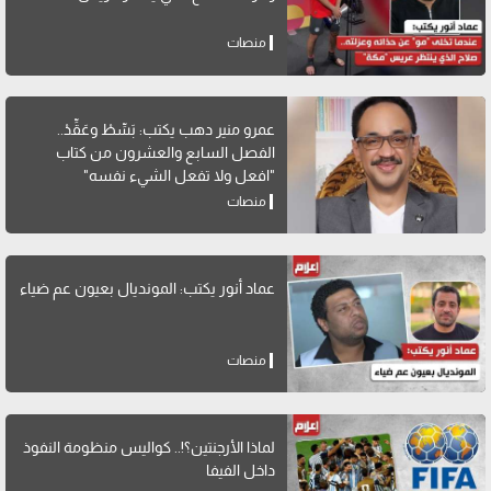
منصات
عمرو منير دهب يكتب: بَسِّطْ وعَقِّدْ..
الفصل السابع والعشرون من كتاب
"افعل ولا تفعل الشيء نفسه"
منصات
عماد أنور يكتب: المونديال بعيون عم ضياء
منصات
لماذا الأرجنتين؟!.. كواليس منظومة النفوذ
داخل الفيفا