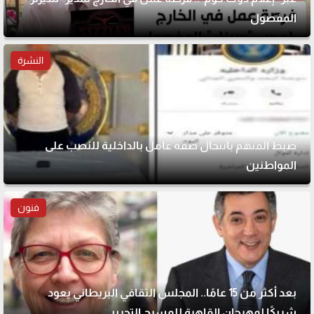
المفصول
النشرة
ضبط المتهم بانتحال صفة عامل بالداخلية للنصب على
المواطنين
فنون
بعد أكثر من 15 عامًا.. المجلس الثقافي البريطاني يعود
شريكًا لمهرجان القاهرة للمسرح التجريبي