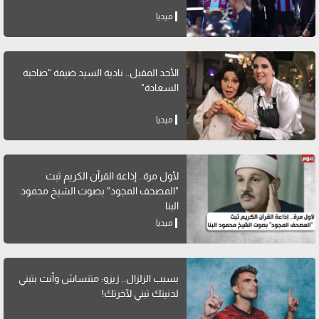
ميديا
الأحد المقبل.. نادية السيد ضيفة "صاحبة
السعادة"
ميديا
لأول مرة.. إذاعة القرآن الكريم ثبث
"المصحف المجود" بصوت الشيخ محمود
البنا
ميديا
بسبب الزلزال.. زيزو: متنساش وأنت بتبني
لدنيتك تبني لآخرتك!