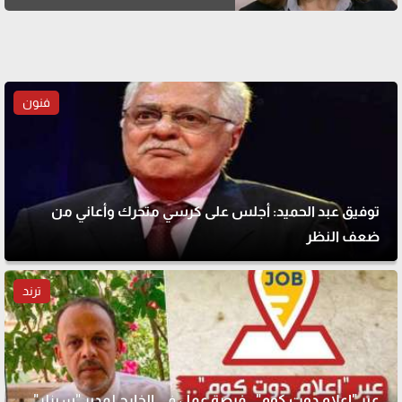
فنون
توفيق عبد الحميد: أجلس على كرسي متحرك وأعاني من
ضعف النظر
ترند
عبر "إعلام دوت كوم".. فرصة عمل في الخارج لمدير "سيزلر"