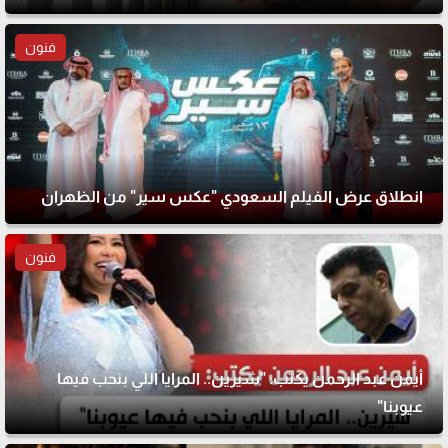
فنون
انطلاق عرض الفيلم السعودي "عكس سير" من الظهران
فنون
أيمن عبد الرحمن يكتب: "شيرين.. المرايا اللي بنحب فيها
عيوبنا"