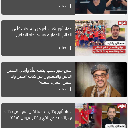
منصات
عماد أنور يكتب: أعراض انسحاب كأس
العالم.. المقارنة تفسد رحلة التعافي
منصات
عمرو منير دهب يكتب: قلِّدْ وأبدِعْ.. الفصل
الثامن والعشرون من كتاب "افعل ولا
تفعل الشيء نفسه"
منصات
عماد أنور يكتب: عندما تخلى "مو" عن حذائه
وعزلته.. صلاح الذي ينتظر عريس "مكة"