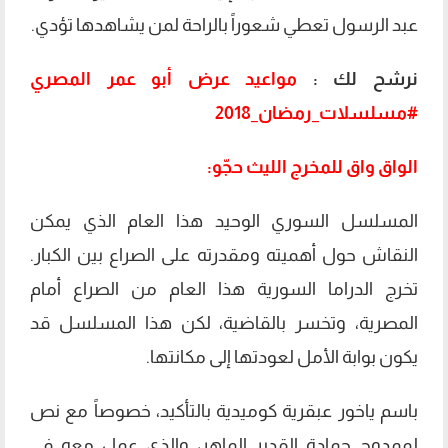
عبد الرسول تعطي شعوراً بالراحة لمن يشاهدها تؤدي.
نرشح لك :
مواعيد عرض أبو عمر المصري
#مسلسلات_رمضان_2018
الواق واق للمخرج الليث حجّو:
المسلسل السوري الوحيد هذا العام الذي يمكن
النقاش حول أهميته ومقدرته على الصراع بين الكبار.
تخرج الدراما السورية هذا العام من الصراع أمام
المصرية، وتخسر بالقاضية، لكن هذا المسلسل قد
يكون بوابة الأمل لعودتها إلى مكانتها.
باسم ياخور عبقرية كوميدية بالتأكيد، خصوصاً مع نص
لممدوح حمادة القدير الماهر، والذي عمل معه في