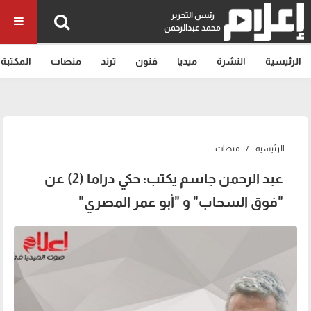
رئيس التحرير
محمد عبدالرحمن
الرئيسية
النشرة
ميديا
فنون
ترند
منصات
المكتبة
الرئيسية
منصات
عبد الرحمن جاسم يكتب: حكي دراما (2) عن
"فوق السحاب" و "أبو عمر المصري"