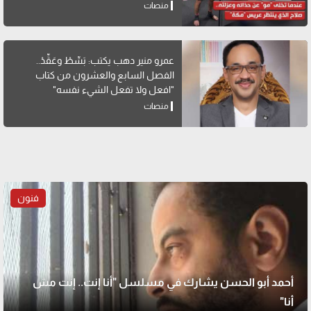
منصات
عمرو منير دهب يكتب: بَسِّطْ وعَقِّدْ..
الفصل السابع والعشرون من كتاب
"افعل ولا تفعل الشيء نفسه"
منصات
فنون
أحمد أبو الحسن يشارك في مسلسل "أنا إنت.. إنت مش
أنا"