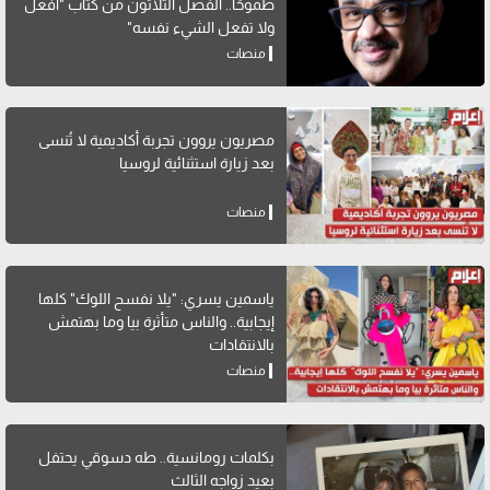
طموحًا.. الفصل الثلاثون من كتاب "افعل
ولا تفعل الشيء نفسه"
منصات
مصريون يروون تجربة أكاديمية لا تُنسى
بعد زيارة استثنائية لروسيا
منصات
ياسمين يسري: "يلا نفسح اللوك" كلها
إيجابية.. والناس متأثرة بيا وما بهتمش
بالانتقادات
منصات
بكلمات رومانسية.. طه دسوقي يحتفل
بعيد زواجه الثالث