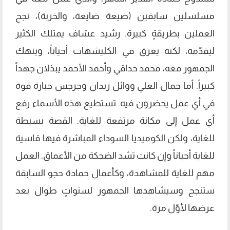
مسلسلين سابقين (ضيعة ضايعة، والخربة)، نجح
العملين بطريقةٍ كبيرة. رشيد عسّاف يمتلك الكثير
ليقدّمه، لكنه يغرق في الكليشهات أحياناً، وينهك
الجمهور معه، محمد حداقي وأحمد الأحمد يبذلان جهداً
كبيراً. أما جمال العلي ووائل زيدان وجرجس جبارة قوة
في أي عمل يحضرون فيه. تستطيع هذه الأسماء رفع
أي عمل إلى مكانة مرتفعة للغاية. القصة بسيطة
للغاية، ولكن الكوميديا السوداء المباشرة فيها قاسية
للغاية أحياناً وإن كانت تشد الضحكة من الأعماق. العمل
مهم للغاية للمشاهدة، وكأعمال حمادة حجو السابقة
ستنجح وسيشاهدها الجمهور لسنواتٍ طوال بعد
عرضها لأوّل مرة.