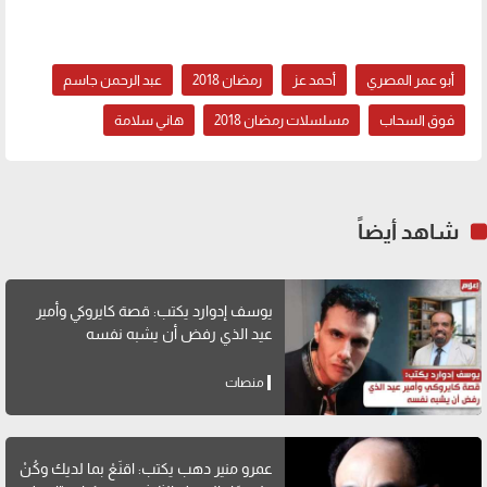
أبو عمر المصري
أحمد عز
رمضان 2018
عبد الرحمن جاسم
فوق السحاب
مسلسلات رمضان 2018
هاني سلامة
شاهد أيضاً
يوسف إدوارد يكتب: قصة كايروكي وأمير
عيد الذي رفض أن يشبه نفسه
منصات
عمرو منير دهب يكتب: اقنَعْ بما لديك وكُنْ