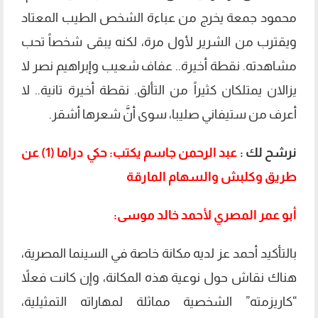
محمود جمعة يخرج من عباءة الشخص الطيب المعتاد
ويقترب من الشرير لأول مرة، لكنه يبقى شخصاً تحب
مشاهدته. نقطة أخيرة.. عفاف شعيب وإبراهيم نصر لا
يزالان يمتلكان كثيراً من التألق. نقطة أخيرة تانية.. لا
أعرف من ستيفاني صليبا، سوى أنَّ شعرها أشقر.
نرشح لك :
عبد الرحمن جاسم يكتب: حكي دراما (1) عن
طريق وكلبش والسهام المارقة
أبو عمر المصري لأحمد خالد موسى:
بالتأكيد أحمد عز لديه مكانة خاصة في السينما المصرية،
هناك نقاش حول نوعية هذه المكانة، وإن كانت فعلاً
“كاريزمته” الشخصية مماثلة لمهاراته التمثيلية،