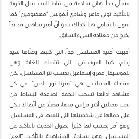
مسلّي جداً. هاني سلامة من نقاط المسلسل القوية
بالتأكيد، توني ماهر وشادي ألفونس “مهضومين” كما
نقول بالشامي هنا. كذلك يبدو أنَّ أمير شاهين قد بدأ
يخرج من معتاده السيء السابق.
أحببت أغنية المسلسل جداً، التي كتبها وغنّاها سيد
إمام، كما الموسيقى التي تشدك للغاية وهي
للموسيقار عمرو إسماعيل بحسب تتر المسلسل، لكن
مفاجأة المسلسل هي “ميرنا نور الدين”، في كل
مشاهد آدائها تسحب النجمة الصاعدة البساط من
تحت ممثلين أكثر مراس منها، فضلاً عن أنّها لا تتكل
على جمالها في شخصيتها التي تلعبها في المسلسل،
وهو أمر يحسب لها كثيراً. يطول الحديث بالتأكيد عن
المسلسل، وهو يستحق المشاهدة بالتأكيد. “العم”