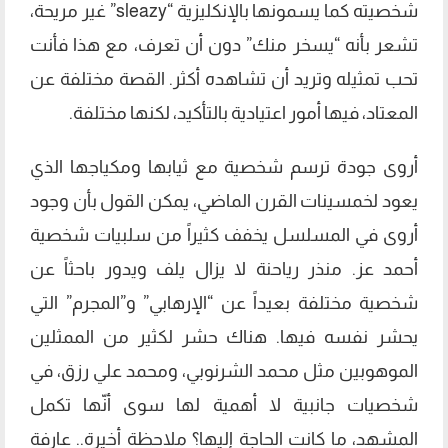
شخصيته كما يسمونها بالإنكليزية “
sleazy
” غير مريحة،
تشعر بأنه “يسخر منك” دون أن تعرف، مع هذا فأنت
تحب تمثيله وتريد أن تشاهده أكثر. القصة مختلفة عن
المعتاد، فيها أمور اعتيادية بالتأكيد، لكنها مختلفة.
أروى جودة ترسم شخصية مع ثيابها ومكياجها الذي
يعود لخمسينات القرن الماضي، يمكن القول بأن وجود
أروى في المسلسل يخفف كثيراً من سلبيات شخصية
أحمد عز. منذر رياحنة لا يزال يلف ويدور باحثاً عن
شخصية مختلفة بعيداً عن “الإرهابي” و”المجرم” التي
يحشر نفسه فيها. هناك حشر لكثير من الممثلين
الموهوبين مثل محمد الشرنوبي، ومحمد علي رزق، في
شخصيات جانبية لا أهمية لها سوى أنّها تكمل
المشهد، ما كانت الحاجة إليها؟ ملاحظة أخيرة.. عارفة