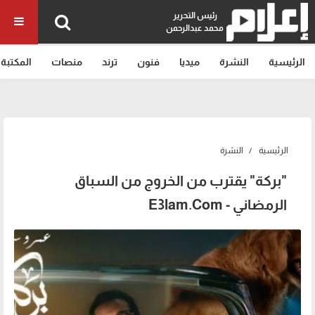
رئيس التحرير
محمد عبدالرحمن
الرئيسية
النشرة
ميديا
فنون
ترند
منصات
المكتبة
الرئيسية
النشرة
"بركة" يقترب من الخروج من السباق
الرمضاني - E3lam.Com