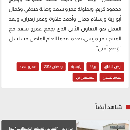
محمود كريم، وبطولة عمرو سعد وهالة صدقي وكمال
أبو رية وإسلام جمال وأحمد حلاوة وعمر زهران، ويعد
العمل هو التعاون الثانى الذى يجمع عمرو سعد مع
المنتج تامر مرسى، بعدما قدما العام الماضى مسلسل
“وضع أمنى”.
ارض النفاق
بركة
رئيسية
رمضان 2018
عمرو سعد
محمد هنيدي
مسلسل برة
شاهد أيضاً
بيان من "القومي لتنظيم الاتصالات" حول