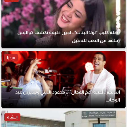
بطلة كليب "لولا البنات".. لجين خليفة تكشف كواليس
رحلتها من الطب للتمثيل
ميديا
استمع.. أغنية "عم المجال" لـ محمود الليثي وشيرين عبد
الوهاب
النشرة