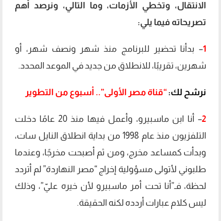
الانتقال، وتخطي الأزمات، وما التالي، ونرصد أهم
تصريحاته فيما يلي:
1
– بدأنا تحضير للبرنامج منذ شهر ونصف شهر، أو
شهرين، تقريبًا، للانطلاق من جديد في الموعد المحدد.
نرشح لك:
“قناة مصر الأولى”.. أسبوع من التطوير
2
– أنا ابن ماسبيرو، وأعمل فيها منذ 20 عامًا دخلت
التلفزيون منذ عام 1998 من بداية انطلاق النايل سات،
وبدأت كمساعد مخرج، ومن ثم أصبحت مخرجًا، وعندما
طلبوني لأتولى مسؤولية إخراج “مصر النهاردة” لم أتردد
لحظة، فـ”أنا تحت أمر ماسبيرو لأن خيره عليّ”، وذلك
ليس كلام عبارات أردده لكنه الحقيقة.