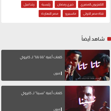
التلفزيون المصري
خيري رمضان
رئيسية
رشا نبيل
قناة مصر الاولى
ماسبيرو
مصر النهاردة
شاهد أيضاً
كلمات أغنية "تاتا تاتا" لــ كايروكي
فنون
كلمات أغنية "نسينا" لــ كايروكي
فنون