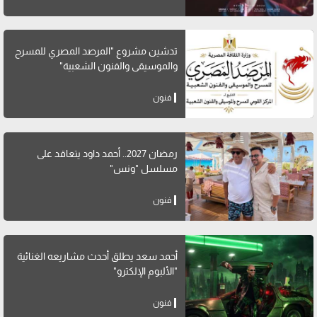
تدشين مشروع "المرصد المصري للمسرح
والموسيقى والفنون الشعبية"
فنون
رمضان 2027.. أحمد داود يتعاقد على
مسلسل "ونس"
فنون
أحمد سعد يطلق أحدث مشاريعه الغنائية
"الألبوم الإلكترو"
فنون