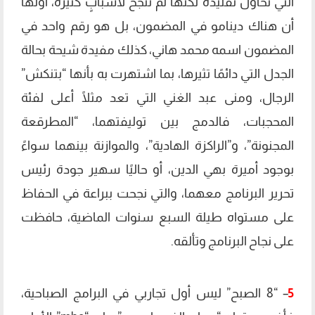
التي تحاول تقليده لكنها لم تنجح لأسبابٍ كثيرة، أولها
أن هناك دينامو في المضمون، بل هو رقم واحد في
المضمون اسمه محمد هاني، كذلك مفيدة شيحة بحالة
الجدل التي دائمًا تثيرها، بما اشتهرت به بأنها “بتنكش”
الرجال، ومنى عبد الغني التي تعد مثلًا أعلى لفئة
المحجبات، فالدمج بين توليفتهما، “المطرقعة
المجنونة”، و”الراكزة الهادية”، والموازنة بينهما سواءً
بوجود أميرة بهي الدين، أو حاليًا سهير جودة رئيس
تحرير البرنامج معهما، والتي نجحت ببراعة في الحفاظ
على مستواه طيلة السبع سنوات الماضية، حافظت
على نجاح البرنامج وتألقه.
5
– “8 الصبح” ليس أول تجاربي في البرامج الصباحية،