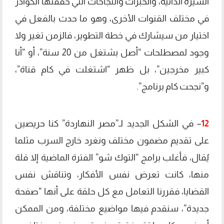
السيرة الذاتية، والخبرات والنجاحات التي حققتها الكوادر
في مختلف القنوات الأخرى، وهو ما حدث بالفعل في
اختيار من سيشارك في خطة التطوير، فالزمن تغير ولا
وجود لمصطلحات “أصل بشتغل من 20 سنة”، أو “أنا
كبير مخرجين”، بل ظهر “اشتغلت في كام قناة”،
و”نجحت كام برنامج”.
12
– في الشكل الجديد لـ”مصر النهاردة” كنا حريصين
على تقديم مضمون مختلف ونغرد خارج السرب مثلما
يُقال، فأغلب برامج “التوك شو” الفترة الماضية إلا قلة
منها، كانت تعرض نفس الأفكار، وتناقش نفس
القضايا، فقررنا التعامل مع كل حلقة على أنها “صفحة
جديدة”، سنقدم فيها مواضيع مختلفة، ومن الممكن