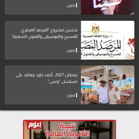
فنون
تدشين مشروع "المرصد المصري
للمسرح والموسيقى والفنون الشعبية"
فنون
رمضان 2027.. أحمد داود يتعاقد على
مسلسل "ونس"
فنون