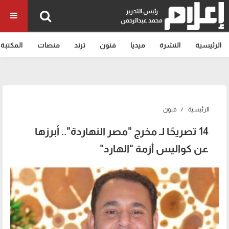
رئيس التحرير
محمد عبدالرحمن
الرئيسية
النشرة
ميديا
فنون
ترند
منصات
المكتبة
الرئيسية
فنون
14 تصريحًا لـ مخرج "مصر النهاردة".. أبرزها
عن كواليس أزمة "الهارد"