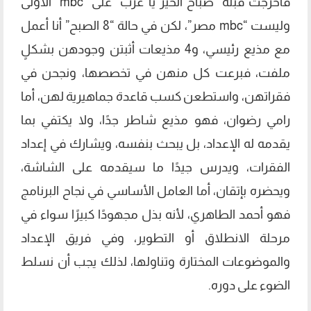
فأخرجت قبله “صباح الخير يا عرب” على “mbc” الأولى
وليست “mbc مصر”، لكن في حالة “8 الصبح” أنا أعمل
مع مذيع رئيسي، و4 مذيعات أثبتن وجودهن بشكلٍ
ملفت، فبرعت كل منهن في تخصصها، ونجحن في
فقراتهن، واستطعن كسب قاعدة جماهيرية لهن، أما
رامي رضوان، فهو مذيع شاطر جدًا، ولا يكتفي بما
يقدمه له الإعداد، بل يبحث بنفسه، ويشارك في إعداد
الفقرات، ويدرس جيدًا ما سيقدمه على الشاشة،
ويحضره بإتقان، أما العامل الأساسي في نجاح البرنامج
فهو أحمد الطاهري، لأنه بذل مجهودًا كبيرًا سواء في
مرحلة الانطلاق أو التطوير، وفي فريق الإعداد
والموضوعات المختارة وتناولها، لذلك يجب أن نسلط
الضوء على دوره.