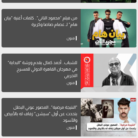
من فيلم "محمود التاني".. كلمات أغنية "بيان
هام" لـ عصام صاصا وكزبرة
فنون
للشباب.. أحمد كمال يقدم ورشة "البداية"
في مهرجان القاهرة الدولي للمسرح
التجريبي
فنون
"النتيجة مرضية".. المصور عوني البطل
يتحدث عن أول "سيشن" زفاف له بالأبيض
والأسود
فنون