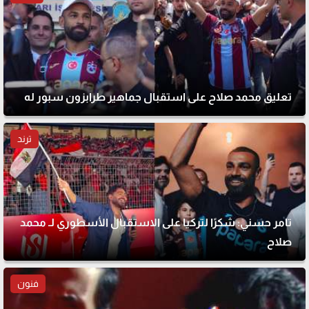
تعليق محمد صلاح على استقبال جماهير طرابزون سبور له
ترند
تامر حسني: شكرًا لتركيا على الاستقبال الأسطوري لـ محمد
صلاح
فنون