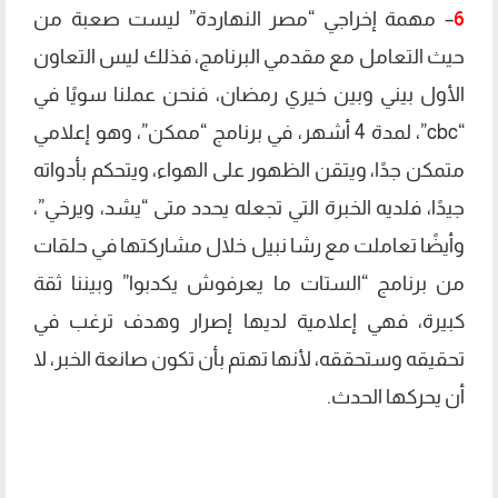
6
– مهمة إخراجي “مصر النهاردة” ليست صعبة من
حيث التعامل مع مقدمي البرنامج، فذلك ليس التعاون
الأول بيني وبين خيري رمضان، فنحن عملنا سويًا في
“cbc”، لمدة 4 أشهر، في برنامج “ممكن”، وهو إعلامي
متمكن جدًا، ويتقن الظهور على الهواء، ويتحكم بأدواته
جيدًا، فلديه الخبرة التي تجعله يحدد متى “يشد، ويرخي”،
وأيضًا تعاملت مع رشا نبيل خلال مشاركتها في حلقات
من برنامج “الستات ما يعرفوش يكدبوا” وبيننا ثقة
كبيرة، فهي إعلامية لديها إصرار وهدف ترغب في
تحقيقه وستحققه، لأنها تهتم بأن تكون صانعة الخبر، لا
أن يحركها الحدث.