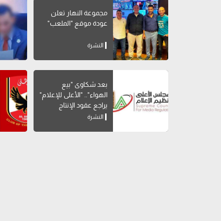
مجموعة النهار تعلن
عودة موقع "الملعب"
النشرة
بعد شكاوى "بيع
الهواء".. "الأعلى للإعلام"
يراجع عقود الإنتاج
المشترك بالقنوات
النشرة
الخاصة لوقف المخالفات