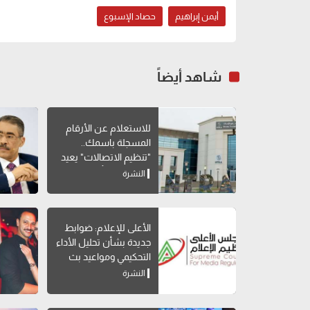
أيمن إبراهيم
حصاد الإسبوع
شاهد أيضاً
للاستعلام عن الأرقام
المسجلة باسمك..
"تنظيم الاتصالات" يعيد
إتاحة خدمة "أرقامي" عبر
النشرة
My NTRA
الأعلى للإعلام: ضوابط
جديدة بشأن تحليل الأداء
التحكيمي ومواعيد بث
البرامج الرياضية
النشرة