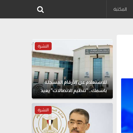
المكتبة
النشرة
للاستعلام عن الأرقام المسجلة
باسمك.. "تنظيم الاتصالات" يعيد
إتاحة خدمة "أرقامي" عبر My
NTRA
النشرة