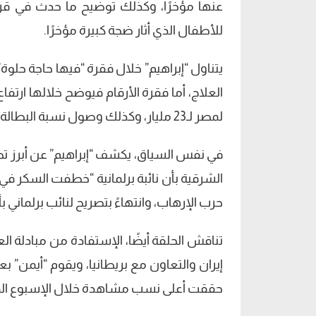
عنها مؤخرًا، وكذلك توضيح ما حدث في قرار
للأطفال الذي أثار ضجة كبيرة مؤخرًا.
يتناول “إبراهيم” خلال فقرة “فيها حاجة ح
لمصر لـ23 مليار، وكذلك وصول نسبة البطالة في العالم لـ 29%.
في نفس السياق، يكشف “إبراهيم” عن أبرز ت
الشرقية بأن نائبة برلمانية “خطفت السكر في
حرب الإرهاب، وانتهاءً بتصريح لنائب برلماني بأ
تناقش الحلقة أيضًا، الإستفادة من مبادلة 
إيران والتعاون مع بريطانيا، ويقوم “أيمن” 
حققت أعلى نسب مشاهدة خلال الإسبوع ال