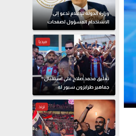
وزارة الدولة للإعلام تدعو إلى
الاستخدام المسؤول لصفحات
التواصل الاجتماعي
ميديا
تعليق محمد صلاح على استقبال
جماهير طرابزون سبور له
ترند