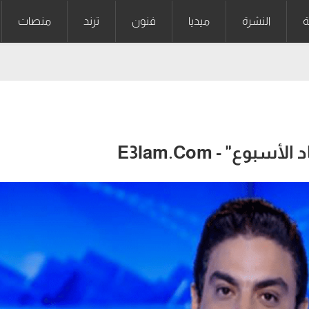
ة
النشرة
ميديا
فنون
ترند
منصات
ع" - E3lam.Com