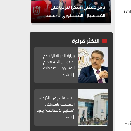
تامر حسني: شكرًا لتركيا على
اشة
الاستقبال الأسطوري لـ محمد
صلاح
الاكثر قراءة
وزارة الدولة للإعلام
تدعو إلى الاستخدام
المسؤول لصفحات
التواصل الاجتماعي
النشرة
للاستعلام عن الأرقام
المسجلة باسمك..
"تنظيم الاتصالات" يعيد
إتاحة خدمة "أرقامي"
النشرة
عبر My NTRA
كشف