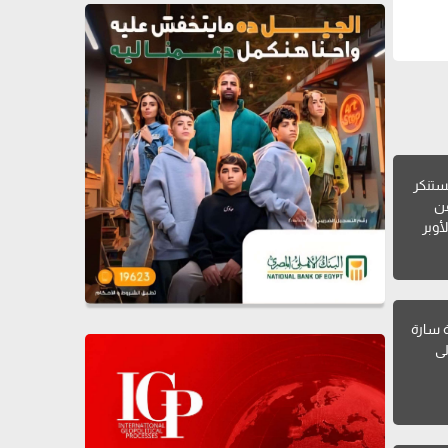
ستنكر
عن
أوبر
ة سارة
 إلى