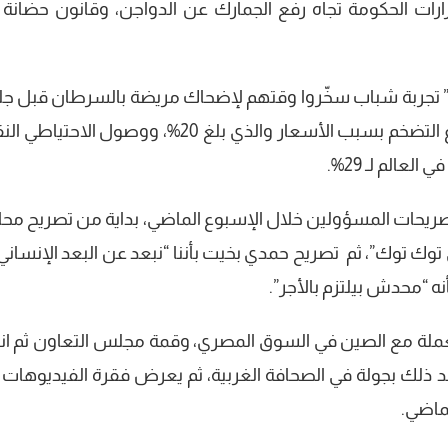
ات الحكومة تجاه رفع الجمارك عن الدواجن، وقانون حضانة ا
لوة” تجربة شباب سخّروا وقتهم لإضحاك مريضة بالسرطان قبل ج
العلاج، أما فقرة الأرقام فيوضح خلالها ارتفاع التضخم بسبب الأسعار والذي بلغ 20%، ووصول ال
صريحات المسؤولين خلال الإسبوع الماضي، بداية من تصريح مح
 توك توك”، ثم تصريح حمدي بخيت بأننا “نبعد عن البعد الإنساني
نه “محدش بيلتزم بالأجر”.
العملة مع الصين في السوق المصري، وقمة مجلس التعاون ثم انت
بعد ذلك بجولة في الصحافة الغربية، ثم يعرض فقرة الفيديوهات ا
ماضي.