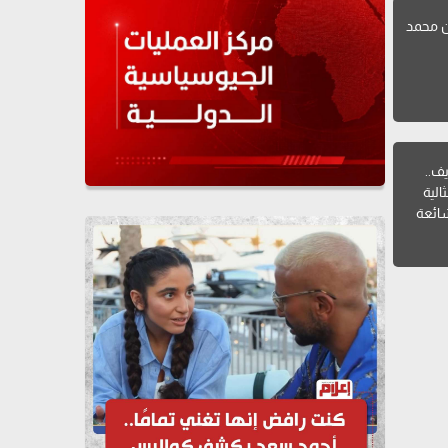
ن محمد
ف..
الية
ائعة
لد