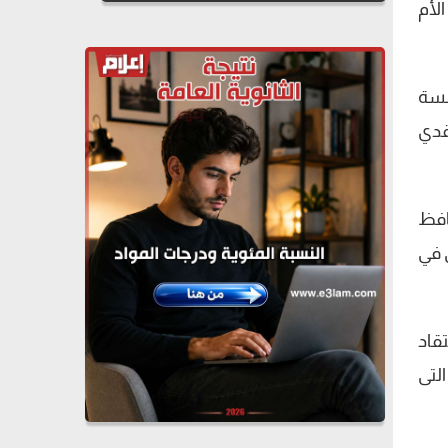
لأم
لسة
احتياطي النقدي
افظ
 في
قاد
لتى