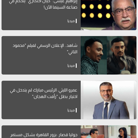
إبراهيم عيسى: "كيان احتكاري" يتحكم في
صناعة السينما الآن!
ميديا
شاهد.. الإعلان الرسمي لفيلم "محمود
التاني"
ميديا
عمرو الليثي: الرئيس مبارك لم يتدخل في
اختيار بطل "رأفت الهجان"
ميديا
جوليا قصار: بزور القاهرة بشكل مستمر