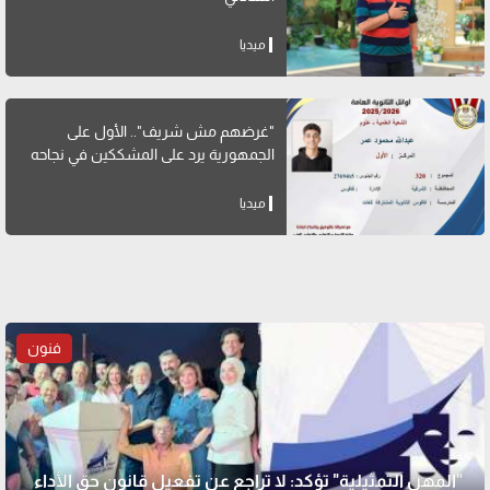
ميديا
"غرضهم مش شريف".. الأول على
الجمهورية يرد على المشككين في نجاحه
ميديا
فنون
"المهن التمثيلية" تؤكد: لا تراجع عن تفعيل قانون حق الأداء