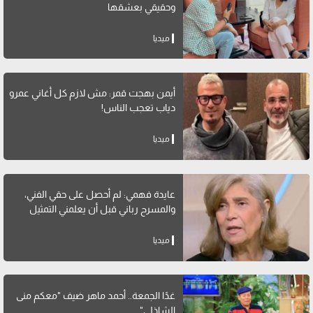
وحقيقي بعشقها
ميديا
أيمن بهجت قمر: مش لازم كل أغاني عمرو
دياب تعجب الناس!
ميديا
عايدة فهمي: لم أحصل على حقي الفني،
والمسرح رباني قبل أن يعلمني التمثيل
ميديا
غدًا الجمعة.. أحمد ماهر ضيف "معكم منى
الشاذلي"