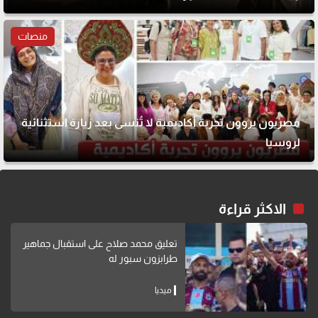
منصات
مصريون يروون تجربة أكاديمية لا تُنسى بعد زيارة استثنائية
لروسيا
الاكثر قراءة
تعليق محمد صلاح على استقبال جماهير
طرابزون سبور له
ميديا