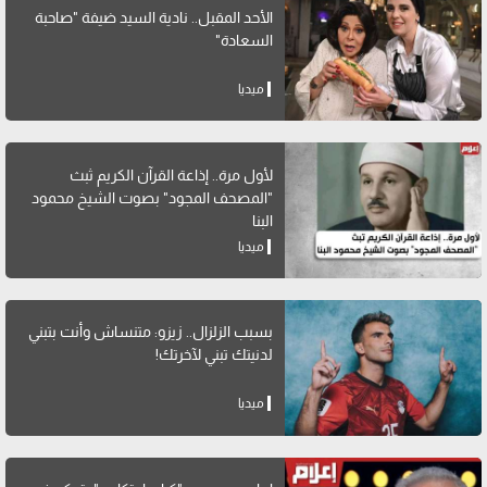
الأحد المقبل.. نادية السيد ضيفة "صاحبة
السعادة"
ميديا
لأول مرة.. إذاعة القرآن الكريم ثبث
"المصحف المجود" بصوت الشيخ محمود
البنا
ميديا
بسبب الزلزال.. زيزو: متنساش وأنت بتبني
لدنيتك تبني لآخرتك!
ميديا