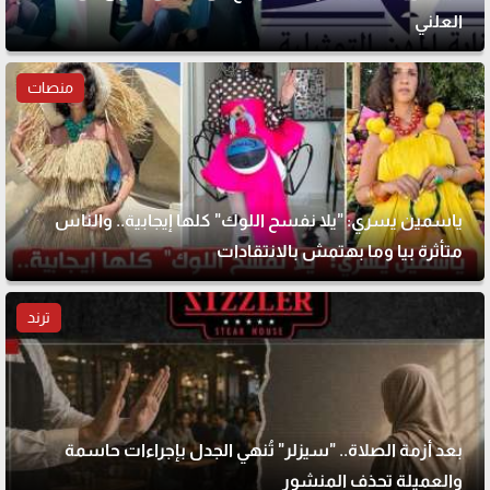
العلني
منصات
ياسمين يسري: "يلا نفسح اللوك" كلها إيجابية.. والناس
متأثرة بيا وما بهتمش بالانتقادات
ترند
بعد أزمة الصلاة.. "سيزلر" تُنهي الجدل بإجراءات حاسمة
والعميلة تحذف المنشور