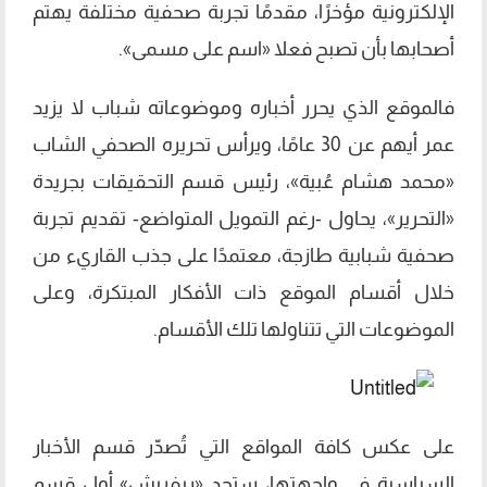
الإلكترونية مؤخرًا، مقدمًا تجربة صحفية مختلفة يهتم
أصحابها بأن تصبح فعلا «اسم على مسمى».
فالموقع الذي يحرر أخباره وموضوعاته شباب لا يزيد
عمر أيهم عن 30 عامًا، ويرأس تحريره الصحفي الشاب
«محمد هشام عُبية»، رئيس قسم التحقيقات بجريدة
«التحرير»، يحاول -رغم التمويل المتواضع- تقديم تجربة
صحفية شبابية طازجة، معتمدًا على جذب القاريء من
خلال أقسام الموقع ذات الأفكار المبتكرة، وعلى
الموضوعات التي تتناولها تلك الأقسام.
على عكس كافة المواقع التي تُصدّر قسم الأخبار
السياسية في واجهتها، ستجد «ريفريش» أول قسم