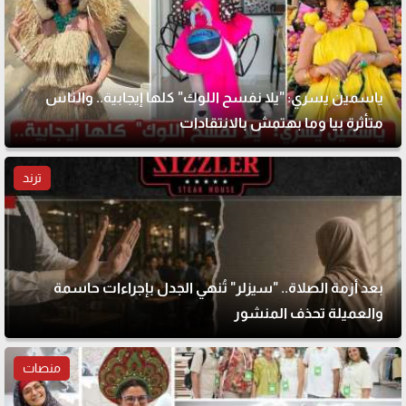
ياسمين يسري: "يلا نفسح اللوك" كلها إيجابية.. والناس
متأثرة بيا وما بهتمش بالانتقادات
ترند
بعد أزمة الصلاة.. "سيزلر" تُنهي الجدل بإجراءات حاسمة
والعميلة تحذف المنشور
منصات