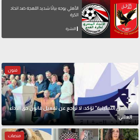
الأهلي يوجه بيانًا شديد اللهجة ضد اتحاد
الكرة
النشرة
فنون
"المهن التمثيلية" تؤكد: لا تراجع عن تفعيل قانون حق الأداء
العلني
منصات