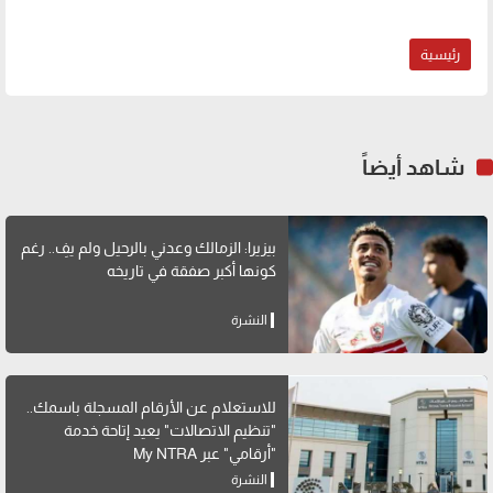
رئيسية
شاهد أيضاً
بيزيرا: الزمالك وعدني بالرحيل ولم يفِ.. رغم
كونها أكبر صفقة في تاريخه
النشرة
للاستعلام عن الأرقام المسجلة باسمك..
"تنظيم الاتصالات" يعيد إتاحة خدمة
"أرقامي" عبر My NTRA
النشرة