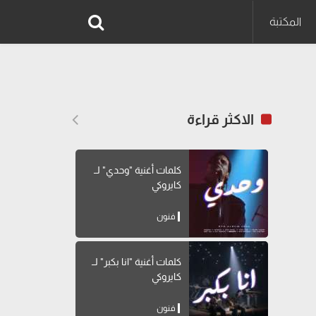
المكتبة
الاكثر قراءة
كلمات أغنية "وحدي" لــ
كايروكي
فنون
كلمات أغنية "انا بكبر" لــ
كايروكي
فنون