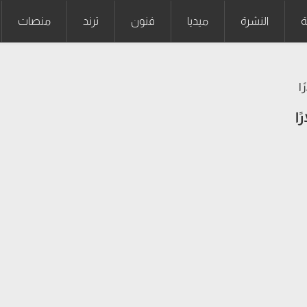
ة
النشرة
ميديا
فنون
ترند
منصات