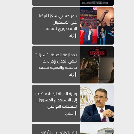
تامر حسني: شكرًا لتركيا
على الاستقبال
الأسطوري لـ محمد
صلاح
ترند
بعد أزمة الصلاة.. "سيزلر"
تُنهي الجدل بإجراءات
حاسمة والعميلة تحذف
المنشور
ترند
وزارة الدولة للإعلام تدعو
إلى الاستخدام المسؤول
لصفحات التواصل
الاجتماعي
النشرة
للاستعلام عن الأرقام