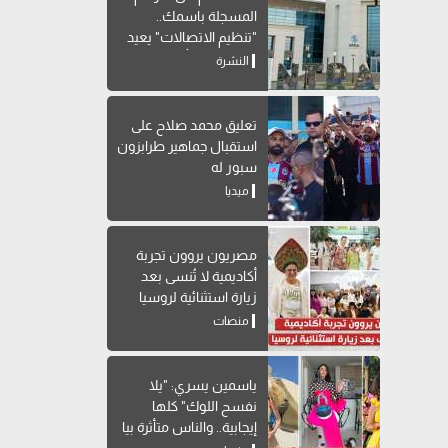
المسجلة باسمك..
"تنظيم الاتصالات" يعيد
إتاحة خدمة "أرقامي" عبر
النشرة
My NTRA
تعليق محمد صلاح على
استقبال جماهير طرابزون
سبور له
ميديا
مصريون يروون تجربة
أكاديمية لا تُنسى بعد
زيارة استثنائية لروسيا
منصات
ياسمين يسري: "يلا
نفسح اللوك" كلها
إيجابية.. والناس متأثرة بيا