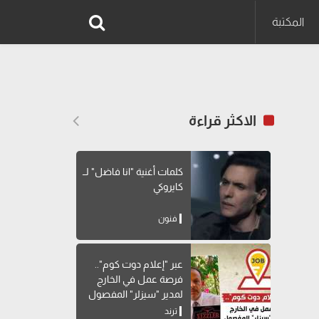
المكتبة
الاكثر قراءة
كلمات أغنية "انا فاضل" لــ
كايروكي
فنون
عبر "إعلام دوت كوم"..
فرصة عمل في الخارج
لمدير "سيزلر" المفصول
ترند