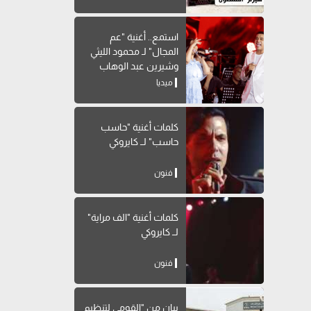
استمع.. أغنية "عم
المجال" لـ محمود الليثي
وشيرين عبد الوهاب
ميديا
كلمات أغنية "حاسب
حاسب" لــ كايروكي
فنون
كلمات أغنية "الف مراية"
لــ كايروكي
فنون
بيان من "القومي لتنظيم