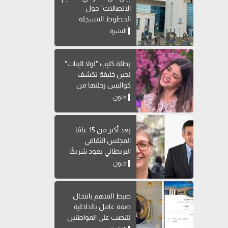
الاتصالات" حول
الخطوط المسجلة
بأسماء مواطنين دون
النشرة
علمهم
بطلة كليب "لولا البنات"..
لجين خليفة تكشف
كواليس رحلتها من
الطب للتمثيل
فنون
بعد أكثر من 15 عامًا..
المجلس الثقافي
البريطاني يعود شريكًا
لمهرجان القاهرة للمسرح
فنون
التجريبي
ضبط المتهم بانتحال
صفة عامل بالداخلية
للنصب على المواطنين