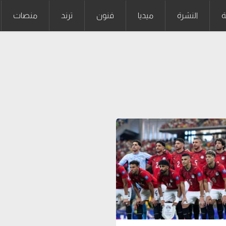
ة
النشرة
ميديا
فنون
ترند
منصات