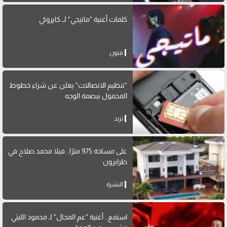
كلمات أغنية "ماتيجي" لــ كايروكي
فنون
"تنظيم الاتصالات" يعلن عن شراء خطوط
المحمول ببصمة الوجه
ترند
على مساحة 975 مترًا.. فيلا محمد صلاح في
طرابزون
النشرة
استمع.. أغنية "عم المجال" لـ محمود الليثي