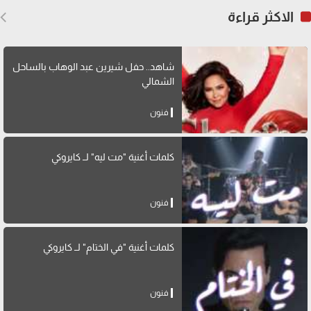
الاكثر قراءة
شاهد.. حفل شيرين عبد الوهاب بالساحل
الشمالي
فنون
كلمات أغنية "مت ليه" لــ كايروكي
فنون
كلمات أغنية "في الختام" لــ كايروكي
فنون