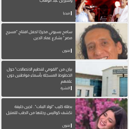
وشيرين عبد الوهاب
ميديا
سامح بسيوني مخرجًا لحفل افتتاح "مسرح
مصر" بشارع عماد الدين
فنون
بيان من "القومي لتنظيم الاتصالات" حول
الخطوط المسجلة بأسماء مواطنين دون
علمهم
النشرة
بطلة كليب "لولا البنات".. لجين خليفة
تكشف كواليس رحلتها من الطب للتمثيل
فنون