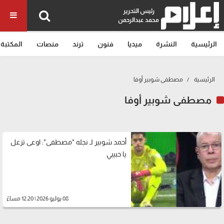
رئيس التحرير
محمد عبدالرحمن
الرئيسية
النشرة
ميديا
فنون
ترند
منصات
المكتبة
الرئيسية
مصطفى شوبير أوفا
مصطفى شوبير أوفا
أحمد شوبير لـ نجله "مصطفى": اوعى تزعل
يا حبيبي
08 يوليو 2026 | 12:20 مساءً