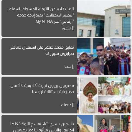
للاستعلام عن الأرقام المسجلة باسمك..
"تنظيم الاتصالات" يعيد إتاحة خدمة
"أرقامي" عبر My NTRA
النشرة
تعليق محمد صلاح على استقبال جماهير
طرابزون سبور له
ميديا
مصريون يروون تجربة أكاديمية لا تُنسى
بعد زيارة استثنائية لروسيا
منصات
ياسمين يسري: "يلا نفسح اللوك" كلها
إيجابية.. والناس متأثرة بيا وما بهتمش