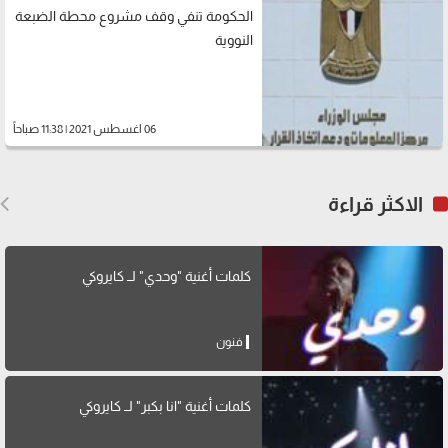
الحكومة تنفي وقف مشروع محطة الضبعة
النووية
06 اغسطس 2021 | 11:38 صباحاً
الاكثر قراءة
كلمات أغنية "وحدي" لــ كايروكي
فنون
كلمات أغنية "انا بكبر" لــ كايروكي