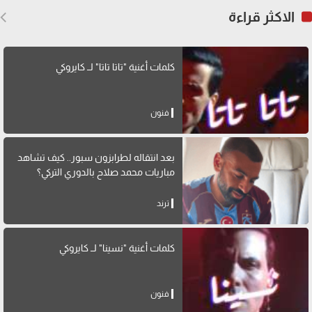
الاكثر قراءة
كلمات أغنية "تاتا تاتا" لــ كايروكي
فنون
بعد انتقاله لطرابزون سبور.. كيف تشاهد
مباريات محمد صلاح بالدوري التركي؟
ترند
كلمات أغنية "نسينا" لــ كايروكي
فنون