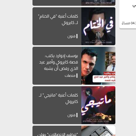
مي
كلمات أغنية "في الختام"
لــ كايروكي
فنون
يوسف إدوارد يكتب:
قصة كايروكي وأمير عيد
الذي رفض أن يشبه
نفسه
منصات
كلمات أغنية "ماتيجي" لــ
كايروكي
فنون
"تنظيم الاتصالات" يعلن