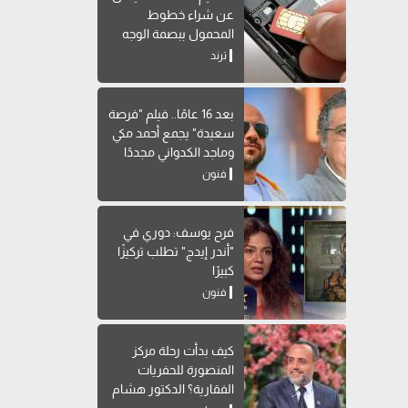
عن شراء خطوط
المحمول ببصمة الوجه
ترند
بعد 16 عامًا.. فيلم "فرصة
سعيدة" يجمع أحمد مكي
وماجد الكدواني مجددًا
فنون
فرح يوسف: دوري في
"أندر إيدج" تطلب تركيزًا
كبيرًا
فنون
كيف بدأت رحلة مركز
المنصورة للحفريات
الفقارية؟ الدكتور هشام