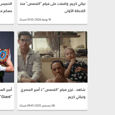
نيللي كريم: وافقت على فيلم "القصص" منذ
الخميس.
اللحظة الأولى
معكم من
19 يونية 2026 | 01:58 مساءً
شاهد.. تيزر فيلم "القصص" لـ أمير المصري
أمير ال
ونيللي كريم
"Giant" في مهرجان البحر الأحمر السينمائي
06 ديسمبر 2025 | 09:41 مساءً