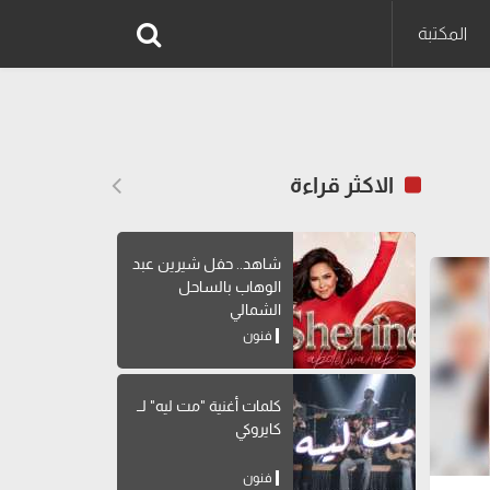
المكتبة
الاكثر قراءة
شاهد.. حفل شيرين عبد
الوهاب بالساحل
الشمالي
فنون
كلمات أغنية "مت ليه" لــ
كايروكي
فنون