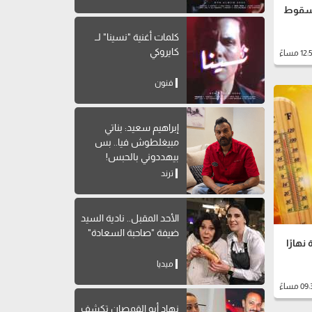
ن سقوط
كلمات أغنية "نسينا" لــ
كايروكي
فنون
إبراهيم سعيد: بناتي
مبيغلطوش فيا.. بس
بيهددوني بالحبس!
ترند
الأحد المقبل.. نادية السيد
ضيفة "صاحبة السعادة"
هارًا
ميديا
نهاد أبو القمصان تكشف