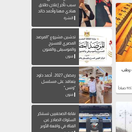
سبب تأخر إعلان طلاق
هنادي مهنا وأحمد خالد
صالح
النشرة
تدشين مشروع "المرصد
المصري للمسرح
والموسيقى والفنون
الشعبية"
فنون
ة رطب
رمضان 2027.. أحمد داود
يتعاقد على مسلسل
"ونس"
فنون
نقابة الصحفيين تستنكر
السلوك الصادر عن
الفتاة في واقعة الأوبر