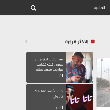
المكتبة
الاكثر قراءة
بعد انتقاله لطرابزون
سبور.. كيف تشاهد
مباريات محمد صلاح
بالدوري التركي؟
ترند
كلمات أغنية "تاتا تاتا" لــ
كايروكي
فنون