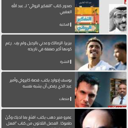
صدور كتاب "التفكير الروائي" لــ عبد الله
العقيبي
المكتبة
بيزيرا: الزمالك وعدني بالرحيل ولم يفِ.. رغم
كونها أكبر صفقة في تاريخه
النشرة
يوسف إدوارد يكتب: قصة كايروكي وأمير
عيد الذي رفض أن يشبه نفسه
منصات
عمرو منير دهب يكتب: اقنَعْ بما لديك وكُنْ
طموحًا.. الفصل الثلاثون من كتاب "افعل