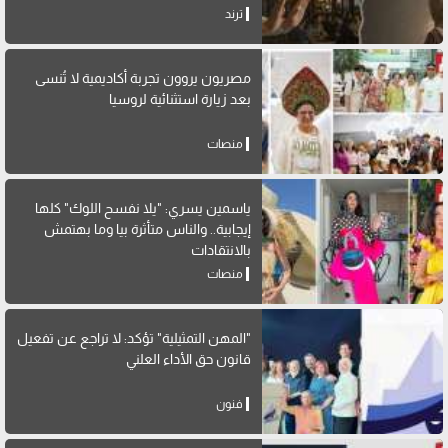
ترند
مصريون يروون تجربة أكاديمية لا تُنسى
بعد زيارة استثنائية لروسيا
منصات
ياسمين يسري: "يلا نفسح اللوك" كلها
إيجابية.. والناس متأثرة بيا وما بهتمش
بالانتقادات
منصات
"المهن التمثيلية" تؤكد: لا تراجع عن تفعيل
قانون حق الأداء العلني
فنون