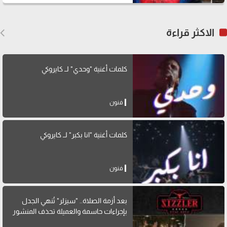
الاكثر قراءة
كلمات أغنية "وحدي" لــ كايروكي
فنون
كلمات أغنية "انا بكبر" لــ كايروكي
فنون
بعد أزمة الصلاة.. "سيزلر" تُنهي الجدل
بإجراءات حاسمة والعميلة تحذف المنشور