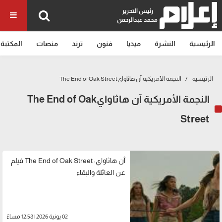
رئيس التحرير
محمد عبدالرحمن
الرئيسية
النشرة
ميديا
فنون
ترند
منصات
المكتبة
الرئيسية
النجمة الأمريكية آن هاثاوايThe End of Oak Street
النجمة الأمريكية آن هاثاوايThe End of Oak
Street
آن هاثاواي: The End of Oak Street فيلم
عن العائلة والبقاء
02 يونية 2026 | 12:58 مساءً