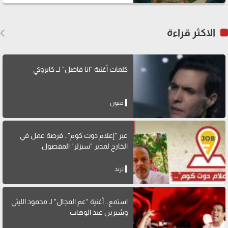
الاكثر قراءة
كلمات أغنية "انا فاضل" لــ كايروكي
فنون
عبر "إعلام دوت كوم".. فرصة عمل في
الخارج لمدير "سيزلر" المفصول
ترند
استمع.. أغنية "عم المجال" لـ محمود الليثي
وشيرين عبد الوهاب