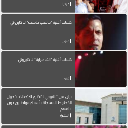
ميديا
كلمات أغنية "حاسب حاسب" لــ كايروكي
فنون
كلمات أغنية "الف مراية" لــ كايروكي
فنون
بيان من "القومي لتنظيم الاتصالات" حول
الخطوط المسجلة بأسماء مواطنين دون
علمهم
النشرة