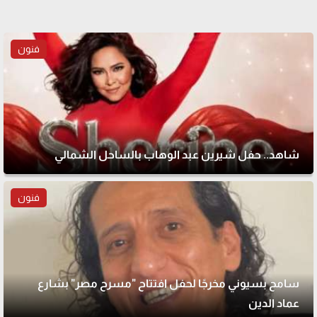
فنون
شاهد.. حفل شيرين عبد الوهاب بالساحل الشمالي
فنون
سامح بسيوني مخرجًا لحفل افتتاح "مسرح مصر" بشارع
عماد الدين