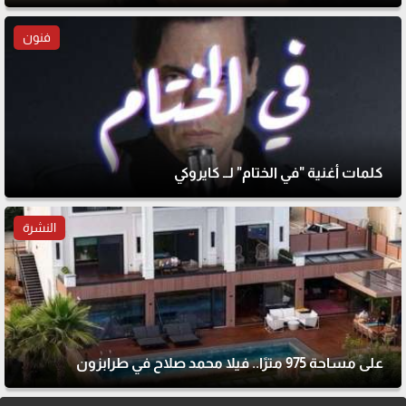
فنون
كلمات أغنية "في الختام" لــ كايروكي
النشرة
على مساحة 975 مترًا.. فيلا محمد صلاح في طرابزون