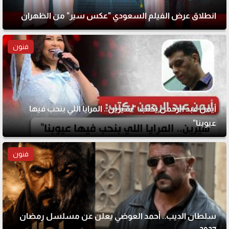
انطلاق عرض الفيلم السعودي "عكس سير" من الظهران
فنون
أيمن عبد الرحمن يكتب: "شيرين.. المرايا اللي بنحب فيها
عيوبنا"
فنون
سلطان الديب.. أحمد العوضي يعلن عن مسلسل رمضان