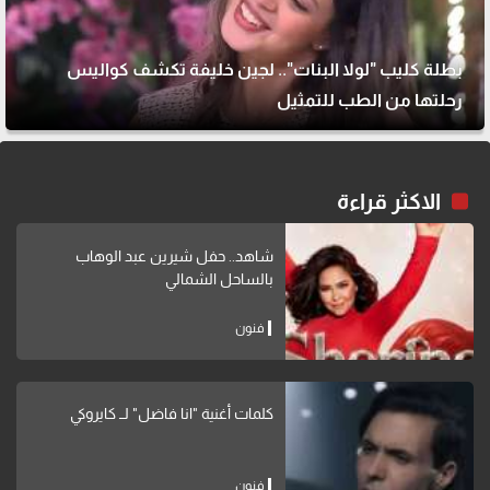
بطلة كليب "لولا البنات".. لجين خليفة تكشف كواليس
رحلتها من الطب للتمثيل
الاكثر قراءة
شاهد.. حفل شيرين عبد الوهاب
بالساحل الشمالي
فنون
كلمات أغنية "انا فاضل" لــ كايروكي
فنون