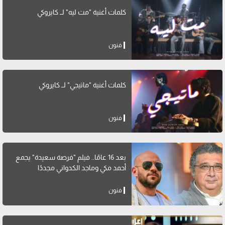
كلمات أغنية "مت ليه" لــ كايروكي
فنون
كلمات أغنية "ماتيجي" لــ كايروكي
فنون
بعد 16 عامًا.. فيلم "فرصة سعيدة" يجمع
أحمد مكي وماجد الكدواني مجددًا
فنون