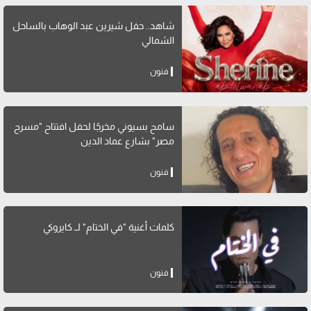
شاهد.. حفل شيرين عبد الوهاب بالساحل
الشمالي
فنون
سامح بسيوني مخرجًا لحفل افتتاح "مسرح
مصر" بشارع عماد الدين
فنون
كلمات أغنية "في الختام" لــ كايروكي
فنون