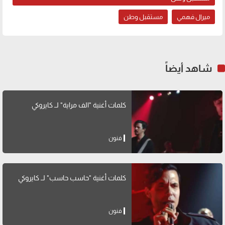
ميرال فهمي
مستقبل وطن
شاهد أيضاً
كلمات أغنية "الف مراية" لــ كايروكي
فنون
كلمات أغنية "حاسب حاسب" لــ كايروكي
فنون