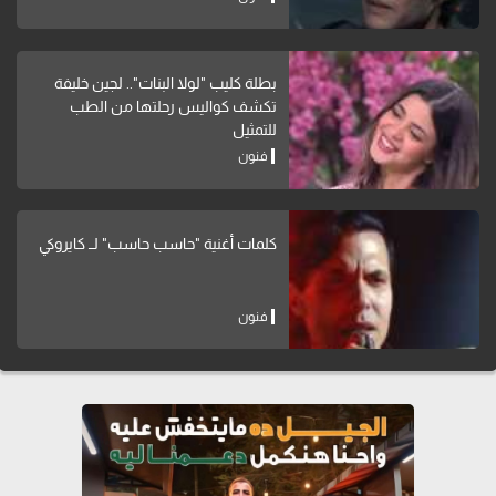
بطلة كليب "لولا البنات".. لجين خليفة
تكشف كواليس رحلتها من الطب
للتمثيل
فنون
كلمات أغنية "حاسب حاسب" لــ كايروكي
فنون