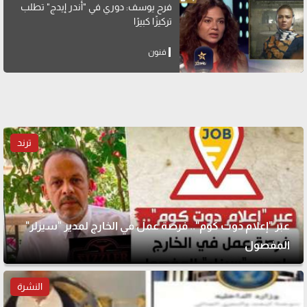
فرح يوسف: دوري في "أندر إيدج" تطلب
تركيزًا كبيرًا
فنون
ترند
عبر "إعلام دوت كوم".. فرصة عمل في الخارج لمدير "سيزلر"
المفصول
النشرة