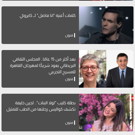
كلمات أغنية "انا فاضل" لــ كايروكي
فنون
بعد أكثر من 15 عامًا.. المجلس الثقافي
البريطاني يعود شريكًا لمهرجان القاهرة
للمسرح التجريبي
فنون
بطلة كليب "لولا البنات".. لجين خليفة
تكشف كواليس رحلتها من الطب للتمثيل
فنون